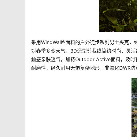
采用WindWall®面料的户外徒步系列男士夹
对春季多变天气，3D造型剪裁线简约时尚，灵活
触感亲肤透气，加持Outdoor Active面
耐磨性，经久耐用无惧复杂地形，非氟化DWR