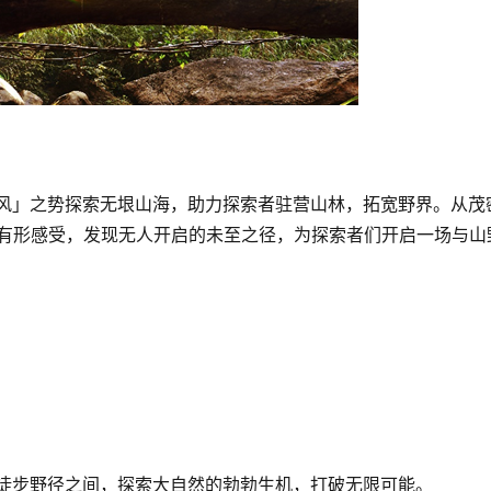
以乘「风」之势探索无垠山海，助力探索者驻营山林，拓宽野界。从茂
形功能为有形感受，发现无人开启的未至之径，为探索者们开启一场与山
的痕迹徒步野径之间，探索大自然的勃勃生机，打破无限可能。