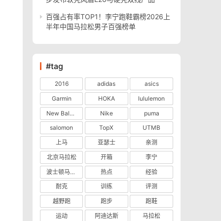
百强占有率TOP1！李宁跑鞋霸榜2026上
半年中国马拉松男子百强榜单
#tag
2016
adidas
asics
Garmin
HOKA
lululemon
New Balance
Nike
puma
salomon
TopX
UTMB
上马
亚瑟士
亲测
北京马拉松
开箱
李宁
波士顿马拉松
热点
经验
耐克
训练
评测
越野跑
跑步
跑鞋
运动
阿迪达斯
马拉松