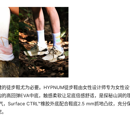
的徒步鞋尤为必要。HYPNUM徒步鞋由女性设计师专为女性设
的高回弹EVA中底，触感柔软让足底倍感舒适，是探秘山涧的
Surface CTRL™橡胶外底配合鞋底2.5 mm抓地凸纹，充分
宠。