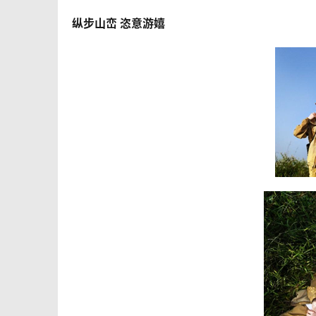
纵步山峦 恣意游嬉