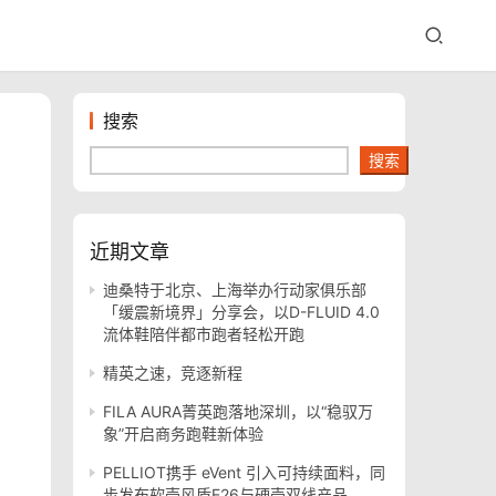
搜索
搜索
近期文章
迪桑特于北京、上海举办行动家俱乐部
「缓震新境界」分享会，以D-FLUID 4.0
流体鞋陪伴都市跑者轻松开跑
精英之速，竞逐新程
FILA AURA菁英跑落地深圳，以“稳驭万
象”开启商务跑鞋新体验
PELLIOT携手 eVent 引入可持续面料，同
步发布软壳风盾E26与硬壳双线产品