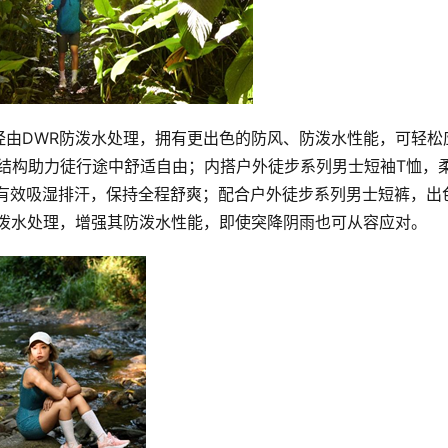
克，经由DWR防泼水处理，拥有更出色的防风、防泼水性能，可轻松
结构助力徒行途中舒适自由；内搭户外徒步系列男士短袖T恤，
料，及时有效吸湿排汗，保持全程舒爽；配合户外徒步系列男士短裤，出
防泼水处理，增强其防泼水性能，即使突降阴雨也可从容应对。