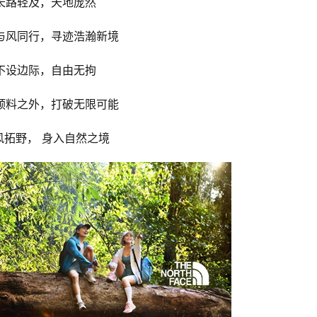
长路轻及，天地庞然
与风同行，寻迹浩瀚新境
不设边际，自由无拘
预料之外，打破无限可能
风拓野， 身入自然之境