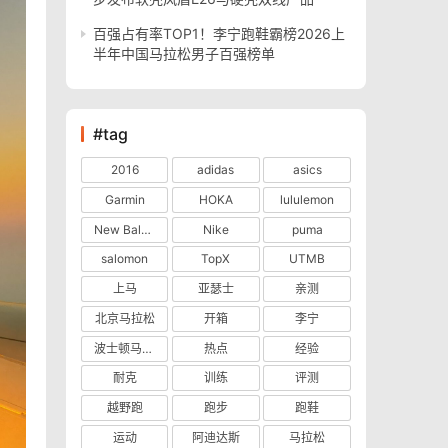
百强占有率TOP1！李宁跑鞋霸榜2026上
半年中国马拉松男子百强榜单
#tag
2016
adidas
asics
Garmin
HOKA
lululemon
New Balance
Nike
puma
salomon
TopX
UTMB
上马
亚瑟士
亲测
北京马拉松
开箱
李宁
波士顿马拉松
热点
经验
耐克
训练
评测
越野跑
跑步
跑鞋
运动
阿迪达斯
马拉松