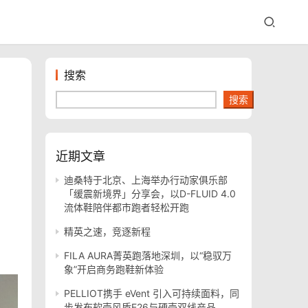
搜索
搜索
近期文章
迪桑特于北京、上海举办行动家俱乐部
「缓震新境界」分享会，以D-FLUID 4.0
流体鞋陪伴都市跑者轻松开跑
精英之速，竞逐新程
FILA AURA菁英跑落地深圳，以“稳驭万
象”开启商务跑鞋新体验
PELLIOT携手 eVent 引入可持续面料，同
步发布软壳风盾E26与硬壳双线产品