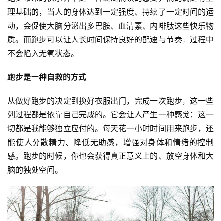
理基础的，当人的身体达到一定强度、持续了一定时间的运
观
动，会促使大脑分泌出多巴胺、血清素、内啡肽这些快乐物
察
质。而跑步可以让人长时间保持良好的配速与节奏，过程中
不会陷入无氧状态。 
装
备
跑步是一种自救的方式
从做好跑步的决定到换好衣服出门，完成一次跑步，这一些
训
练
列过程都是依靠自己完成的。它会让人产生一种感觉：这一
切都是我能够独立应付的。每天花一小时时间用来跑步，还
视
能使人分散精力、降低无助感，增强对身体和情绪的控制
频
感。跑步的时候，你也会获得真正意义上的、放空身体和大
脑的独处空间。
用
户
精
选