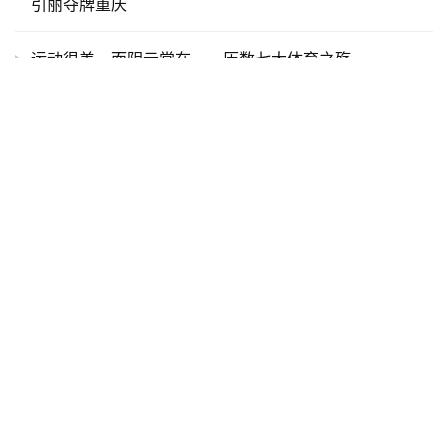
引丽夺牌重庆
运动很美，而阴云常在——历数七大体育之殇
2018伦敦马拉松 | 三大赢家和三大输家
深度 | 2017北马精英战：谁是中国最大赢家 李子成回应
“跑法不合理”
里约奥运 | 女子马拉松两大亮点：北京复仇战与三家姊妹
花
2019多哈世锦赛20大瞬间
话题 | 还记得你的第一场路跑比赛吗？（文末有福利）
守护山野本色，Columbia“玩徒净山计划”连续四年践行