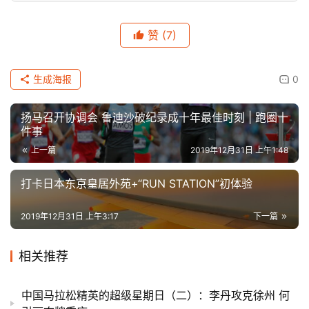
赞
(7)
生成海报
0
扬马召开协调会 鲁迪沙破纪录成十年最佳时刻 | 跑圈十
件事
上一篇
2019年12月31日 上午1:48
打卡日本东京皇居外苑+“RUN STATION”初体验
2019年12月31日 上午3:17
下一篇
相关推荐
中国马拉松精英的超级星期日（二）：李丹攻克徐州 何