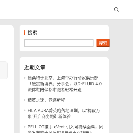
搜索
搜索
近期文章
迪桑特于北京、上海举办行动家俱乐部
「缓震新境界」分享会，以D-FLUID 4.0
流体鞋陪伴都市跑者轻松开跑
精英之速，竞逐新程
FILA AURA菁英跑落地深圳，以“稳驭万
象”开启商务跑鞋新体验
PELLIOT携手 eVent 引入可持续面料，同
步发布软壳风盾E26与硬壳双线产品