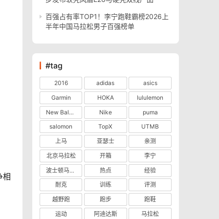
百强占有率TOP1！李宁跑鞋霸榜2026上
半年中国马拉松男子百强榜单
#tag
2016
adidas
asics
Garmin
HOKA
lululemon
New Balance
Nike
puma
salomon
TopX
UTMB
上马
亚瑟士
亲测
北京马拉松
开箱
李宁
波士顿马拉松
热点
经验
争相
耐克
训练
评测
越野跑
跑步
跑鞋
运动
阿迪达斯
马拉松