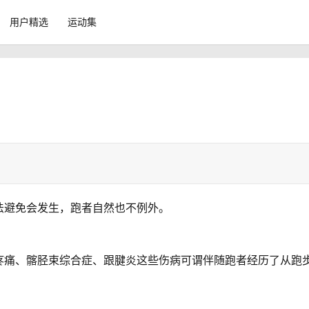
用户精选
运动集
法避免会发生，跑者自然也不例外。
疼痛、髂胫束综合症、跟腱炎这些伤病可谓伴随跑者经历了从跑