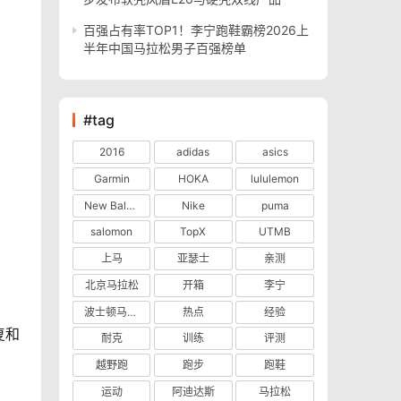
百强占有率TOP1！李宁跑鞋霸榜2026上
半年中国马拉松男子百强榜单
#tag
2016
adidas
asics
Garmin
HOKA
lululemon
New Balance
Nike
puma
salomon
TopX
UTMB
上马
亚瑟士
亲测
北京马拉松
开箱
李宁
波士顿马拉松
热点
经验
复和
耐克
训练
评测
越野跑
跑步
跑鞋
运动
阿迪达斯
马拉松