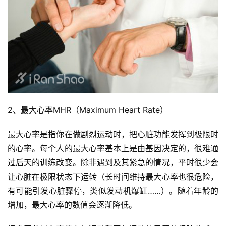
2、最大心率MHR（Maximum Heart Rate）
最大心率是指你在做剧烈运动时，把心脏功能发挥到极限时
的心率。每个人的最大心率基本上是由基因决定的，很难通
过后天的训练改变。除非遇到及其紧急的情况，平时很少会
让心脏在极限状态下运转（长时间维持最大心率也很危险，
有可能引发心脏骤停，类似发动机爆缸……）。随着年龄的
增加，最大心率的数值会逐渐降低。