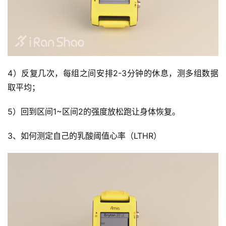
4）反复几次，每组之间安排2-3分钟的休息，测多组数据
取平均；
5）回到区间1~区间2的强度放松跑让身体恢复。
3、如何测定自己的乳酸阈值心率（LTHR）