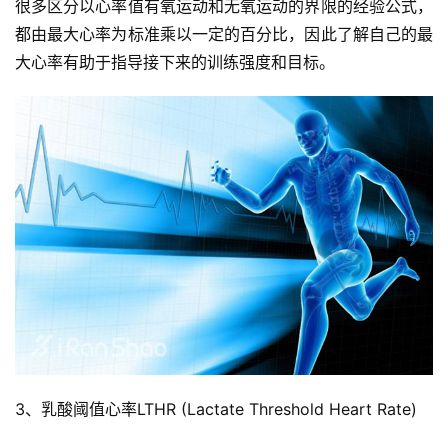
很多区分以心率值有氧运动和无氧运动的界限的经验公式，
都由最大心率为标准乘以一定的百分比，因此了解自己的最
大心率有助于指导接下来的训练强度和目标。
3、乳酸阈值心率LTHR (Lactate Threshold Heart Rate)