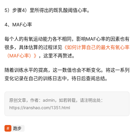
5）步骤4）里所得出的既乳酸阈值心率。
4、MAF心率
每个人的有氧运动能力各不相同，影响MAF心率的因素也有
很多，具体估算的过程详见
《如何计算自己的最大有氧心率
（MAF心率）》
，这里不再赘述。
随着训练水平的提高，这一数值也会不断变化。将这一系列
变化记录在自己的训练日志中，待日后查阅总结。
原创文章，作者：admin，如若转载，请注明出处：
https://iranshao.com/1351.html
跑步