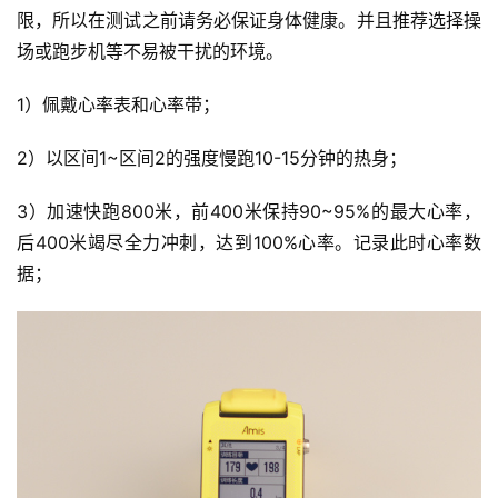
限，所以在测试之前请务必保证身体健康。并且推荐选择操
场或跑步机等不易被干扰的环境。
1）佩戴心率表和心率带；
2）以区间1~区间2的强度慢跑10-15分钟的热身；
3）加速快跑800米，前400米保持90~95%的最大心率，
后400米竭尽全力冲刺，达到100%心率。记录此时心率数
据；