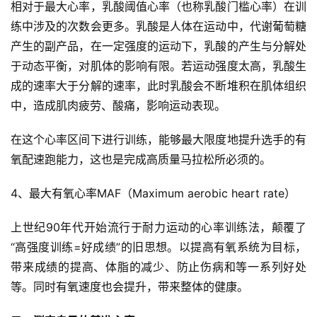
相对于最大心率，乳酸阈值心率（也称乳酸门槛心率）在训
练中涉及的次数会更多。乳酸是人体在运动中，代谢葡萄糖
产生的副产品，在一定强度的运动下，乳酸的产生与分解处
于动态平衡，对肌体的影响有限。若运动强度太高，乳酸生
成的速率大于分解的速率，此时乳酸会不断堆积在肌体组织
中，造成肌肉疲劳、酸痛，影响运动表现。
在这个心率区间下进行训练，能够最大限度地提升选手的有
氧配速跑能力，这也是完成高质量马拉松所必须的。
4、最大有氧心率MAF（Maximum aerobic heart rate）
上世纪90年代开始流行于耐力运动的心率训练法，颠覆了
“高强度训练=好成绩”的旧思想。以提高有氧系统为目标，
带来成绩的提高、体脂的减少、防止伤病和等一系列好处
等。同时有氧速度也会提升，带来整体的健康。