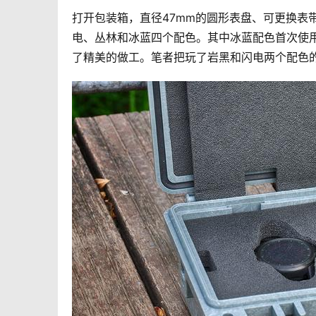
打开包装箱，直径47mm的圆形表盘、可更换表带被
电、丛林和冰蓝四个配色。其中冰蓝配色首次使
了精美的做工。笔者把玩了岩黑和闪电两个配色