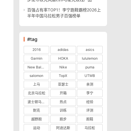
百强占有率TOP1！李宁跑鞋霸榜2026上
半年中国马拉松男子百强榜单
#tag
2016
adidas
asics
Garmin
HOKA
lululemon
New Balance
Nike
puma
salomon
TopX
UTMB
上马
亚瑟士
亲测
北京马拉松
开箱
李宁
波士顿马拉松
热点
经验
耐克
训练
评测
越野跑
跑步
跑鞋
运动
阿迪达斯
马拉松