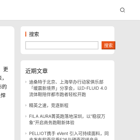
搜索
搜索
、更
近期文章
表，
迪桑特于北京、上海举办行动家俱乐部
布的
「缓震新境界」分享会，以D-FLUID 4.0
流体鞋陪伴都市跑者轻松开跑
强悍
精英之速，竞逐新程
FILA AURA菁英跑落地深圳，以“稳驭万
象”开启商务跑鞋新体验
PELLIOT携手 eVent 引入可持续面料，同
步发布软壳风盾E26与硬壳双线产品