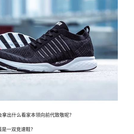
会拿出什么看家本领向前代致敬呢？
道是一双竞速鞋？