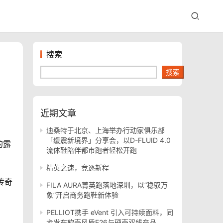
搜索
搜索
近期文章
迪桑特于北京、上海举办行动家俱乐部
「缓震新境界」分享会，以D-FLUID 4.0
的露
流体鞋陪伴都市跑者轻松开跑
精英之速，竞逐新程
传奇
FILA AURA菁英跑落地深圳，以“稳驭万
象”开启商务跑鞋新体验
PELLIOT携手 eVent 引入可持续面料，同
步发布软壳风盾E26与硬壳双线产品