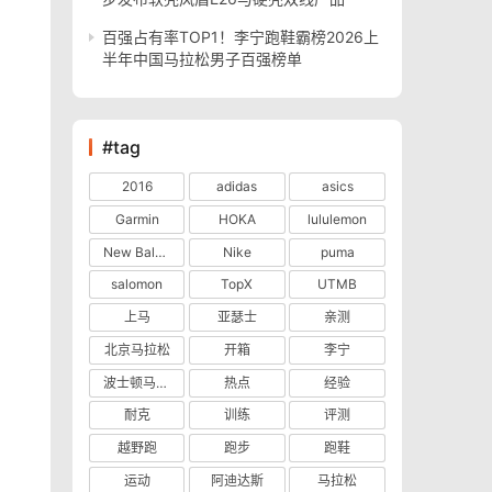
百强占有率TOP1！李宁跑鞋霸榜2026上
半年中国马拉松男子百强榜单
#tag
2016
adidas
asics
Garmin
HOKA
lululemon
New Balance
Nike
puma
salomon
TopX
UTMB
上马
亚瑟士
亲测
北京马拉松
开箱
李宁
波士顿马拉松
热点
经验
耐克
训练
评测
越野跑
跑步
跑鞋
运动
阿迪达斯
马拉松