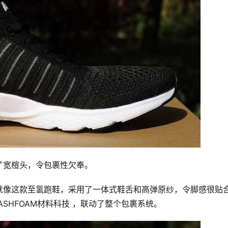
了宽楦头，令包裹性欠奉。
就像这款至氢跑鞋，采用了一体式鞋舌和高弹原纱，令脚感很贴
ASHFOAM材料科技 ，联动了整个包裹系统。