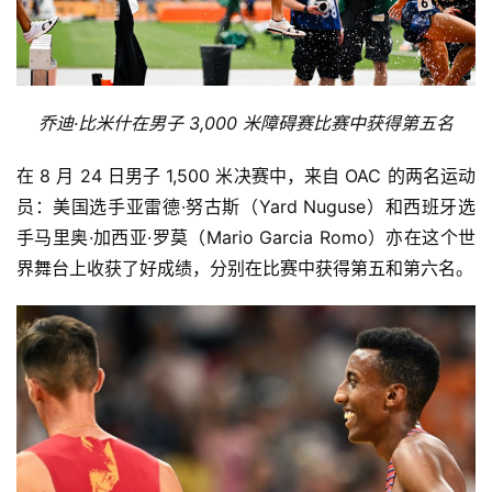
乔迪·比米什在男子 3,000 米障碍赛比赛中获得第五名
在 8 月 24 日男子 1,500 米决赛中，来自 OAC 的两名运动
员：美国选手亚雷德·努古斯（Yard Nuguse）和西班牙选
比
手马里奥·加西亚·罗莫（Mario Garcia Romo）亦在这个世
赛
界舞台上收获了好成绩，分别在比赛中获得第五和第六名。
观
察
装
备
训