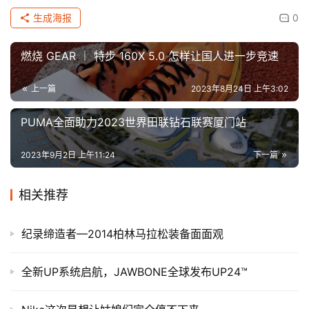
生成海报
0
燃烧 GEAR ｜ 特步 160X 5.0 怎样让国人进一步竞速
上一篇
2023年8月24日 上午3:02
PUMA全面助力2023世界田联钻石联赛厦门站
2023年9月2日 上午11:24
下一篇
相关推荐
纪录缔造者—2014柏林马拉松装备面面观
全新UP系统启航，JAWBONE全球发布UP24™