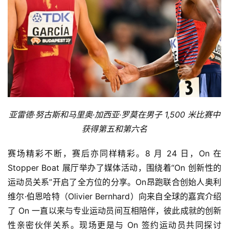
练
视
频
用
户
精
亚雷德·努古斯和马里奥·加西亚·罗莫在男子 1,500 米比赛中
选
获得第五和第六名
运
赛场精彩不断，赛后亦同样精彩。8 月 24 日，On 在 
动
Stopper Boat 展厅举办了媒体活动，围绕着“On 创新性的
集
运动员关系”开启了全方位的分享。On昂跑联合创始人奥利
维尔·伯恩哈特（Olivier Bernhard）向来自全球的嘉宾介绍
了 On 一直以来与专业运动员间互相陪伴，彼此成就的创新
性亲密伙伴关系。现场更是与 On 签约运动员共同探讨 