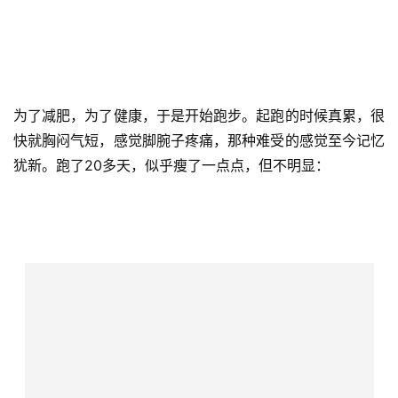
为了减肥，为了健康，于是开始跑步。起跑的时候真累，很
快就胸闷气短，感觉脚腕子疼痛，那种难受的感觉至今记忆
犹新。跑了20多天，似乎瘦了一点点，但不明显：