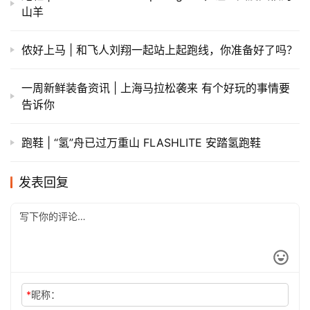
赞
(0)
生成海报
0
人物 | “世界大铁女王”李芙的独门秘籍：以痛苦为友
上一篇
2016年11月28日 下午11:53
爱燃烧启动大数据优势 为比赛报名开启免审核机制
2016年11月29日 上午7:13
下一篇
相关推荐
泄密也流行—Nike airmax2015提前曝光