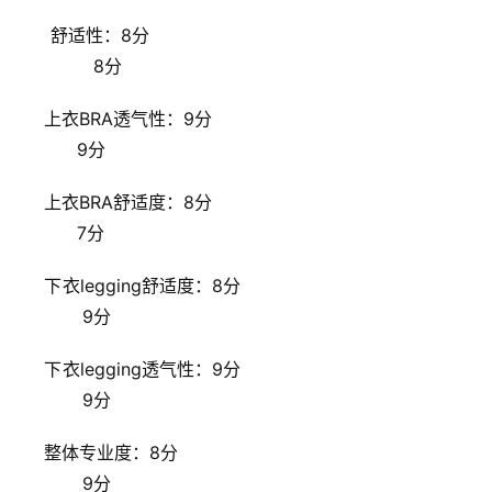
        重点来了，整个裤子线条流畅，侧面的网状让腿部特
别性感，裤子本身松紧效果不是很强烈，但是尺码合适所以
很舒服，但是又一个地方需要提一下，裤子的腰部松紧只是
靠一条很细的带子支持未免过于简陋，且不是很舒服，另外
臀部设计太浅，会露很多腰部，凸显赘肉，总体来说还是很
棒的。