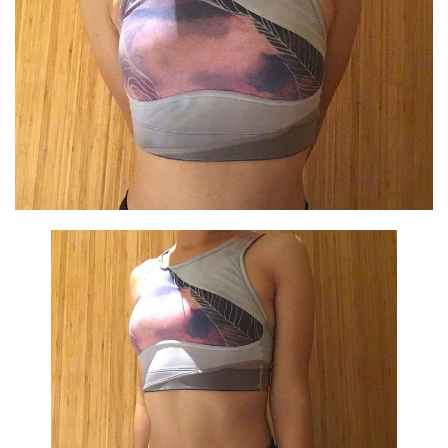
比
赛
观
察
装
备
训
练
视
频