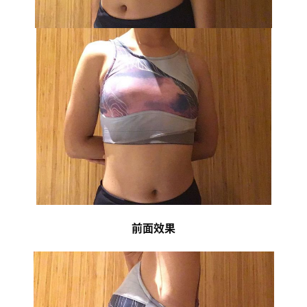
用
户
精
选
运
动
集
前面效果