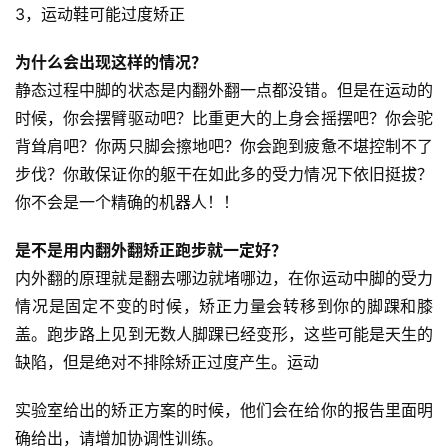
3，运动鞋可能过度矫正
视
为什么会出现这样的情况？
频
静态过程中脚的状态是内翻外翻一点都没错。但是在运动的
时候，你会摆臂驱动吧？比重更大的上身会摇摆吧？你会驼
用
背耸肩吧？你两只脚会擦地吧？你会跑到疲惫不堪控制不了
户
步伐？你敢保证你的躯干在如此多的受力情况下依旧挺拔？
精
选
你不会是一个精确的机器人！！
是不是用内翻外翻矫正跑步就一定好？
运
内外翻的原理就是翻去哪边就堵哪边，在你运动中脚的受力
动
集
情况是固定不变的时候，矫正力量会转移到你的脚踝和膝
盖。跑步路上见到无数人脚踝已经变形，这些可能是天生的
缺陷，但是绝对不排除矫正过度产生。运动
实验室给出的矫正方案的时候，他们会在给你的报告里面明
确给出，请增加协调性训练。