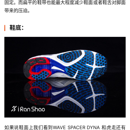
固定。而扁平的鞋带也能最大程度减少鞋面或者鞋舌对脚面
带来的压迫。
比
鞋底：
赛
观
察
装
备
训
练
视
频
如果说鞋面上我们看到WAVE SPACER DYNA 和虎走还有