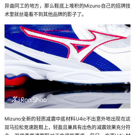
异曲同工的地方，那么鞋底上堆积的Mizuno自己的招牌技
用
术里就丝毫看不到其他品牌的影子了。
户
精
选
运
动
集
Mizuno全新的轻质减震中底材料U4ic不出意外地出现在这
双马拉松竞速跑鞋上，轻盈且兼具有出色的减震效果充分符