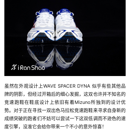
虽然在外观设计上WAVE SPACER DYNA 似乎有些其他品
牌的阴影，但经过开箱后的细心发掘，这双也许并不知名的
竞速跑鞋在鞋底设计上依旧有着Mizuno所独到的设计优
势。对于正在寻找一双出色马拉松竞速跑鞋来寻求自身新的
成绩突破的跑者们不妨可以尝试一下这双低调而不逊色的速
度引擎，没准它会给你带来一个不小的意外惊喜！