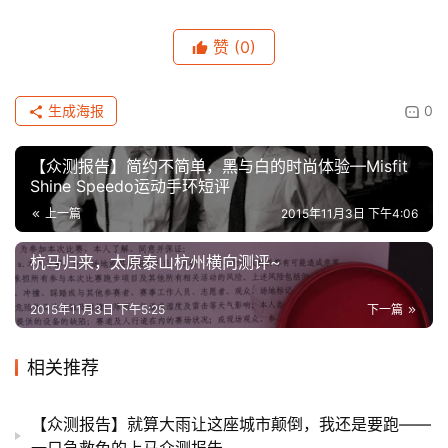
赞
(0)
生成海报
0
【众测报告】简约不简单，黑与白的时尚体验—Misfit
Shine Speedo运动手环短评
上一篇
2015年11月3日 下午4:06
杭马归来，太原泰山杭州横向测评~
2015年11月3日 下午5:25
下一篇
相关推荐
【众测报告】就算大雨让这座城市颠倒，我还是要跑——