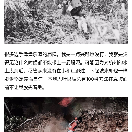
比
赛
观
察
很多选手津津乐道的屁降，我是一点兴趣也没有，我就是觉
装
得无论什么时候都不能带上一屁股泥。可能因为对杭州的水
备
土太亲近，尽管从来没有在小和山跑过，下起坡来却也一样
脚步坚定充满自信。本地人叶良辰总有100种方法在急坡面
训
前不让屁股先着地。
练
视
频
用