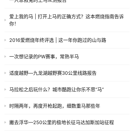
一只急救兔的上马众测报告
爱上我的马 | 打开上马的正确方式？这本燃烧指南告诉
你！
2016爱燃烧年终评选 | 这一年你跑过的山与路
一次想记录的PW赛事，常熟半马
适度越野—九龙湖越野赛30公里线路报告
马拉松之后玩什么？城市酷跑让你乐不思“马”
时隔两年，再度开枪起跑，细数重马那些年
撇去浮华—250公里的极地长征马达加斯加站征程