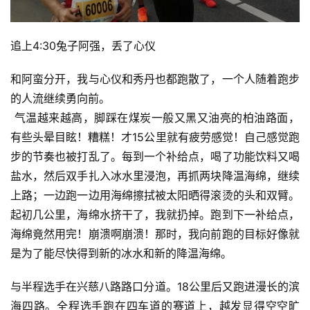
追上4:30兔子阿强，丢了心仪
和阿蛮分开，我与心仪和秀丹也都跑散了，一个人随着跑步
的人流继续勇向前。
 气温越来越高，脚踩在煤炭一般又黑又油亮的柏油路面，
有些头晕目眩！糟糕！才15公里就有疲劳感觉！自己感觉跑
步的节奏也被打乱了。每到一个补给点，喝了功能饮料又喝
盐水，然后双手扎入冰水里浸泡，再抓两块降温海绵，继续
上路；一边跑一边用海绵擦拭被太阳晒得滚烫的头和双臂。
起初几公里，海绵水挤干了，我就扔掉。跑到下一补给点，
海绵竟然用完！崩溃啊崩溃！那时，我向前跑的目标好像就
是为了能尽快得到新的冰水和新的降温海绵。
与半程选手在兴慈八路路口分道。18公里后又跑进漫长的滨
海四路。全程选手跑在四车道的赛道上，越发显得空空旷