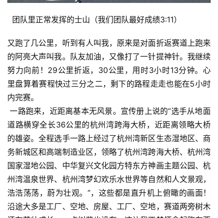
  团队里正常发挥的士山（我们团队最好成绩3:11）
又跑了几公里，听到有人叫我，原来是对面折返赛道上跑来
的阿亮大声叫我。队友加油，又像打了一针提神针。我继续
努力向前！29公里折返，30公里，用时3小时13分钟。心
里盘算着赛程快过三分之二，剩下的路程走走也能在5小时
内完赛。
 一路跑来，近距离基本无风景。宣传册上说的“选手从地面
道路横穿全长36公里的杭州湾跨海大桥，近距离领略大桥
的雄姿。全程选手一路上经过了杭州湾新区生态湿地区、商
务新城区和高端制造业区，领略了杭州湾跨海大桥、杭州湾
国家湿地公园、中华复兴文化园方特东方神画主题公园、杭
州湾温泉世界、杭州湾梦幻欢乐水世界等自然和人文景观，
浩浩荡荡，蔚为壮观。”，这些都是直升机上俯瞰的画面！
沿途大多是工厂、空地、房屋、工厂、空地，赛道两旁树木