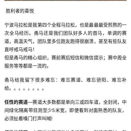
 胜利者的喜悦
宁波马拉松是我第四个全程马拉松，也是最最最受煎熬的一
次全马经历。甬马还是我们团队好多人的首马，单调的赛
道，高温天气，团队里多位跑友跑得很崩溃，甚至有些队友
直呼戒马戒马！
但是甬马的精心组织，赛前赛后短信和微信提示；赛中周全
服务等等都是一流的。
甬马给我留下很多难忘：难忘赛道、难忘骄阳、难忘补
给。。。。。。。。
任性的赛道
—赛道大多数都是单向三或四车道，全封闭，中
间绿化隔离带目测至少5米宽，即便看到对面熟悉的队友，
必须扯着嗓门打声叫喊!