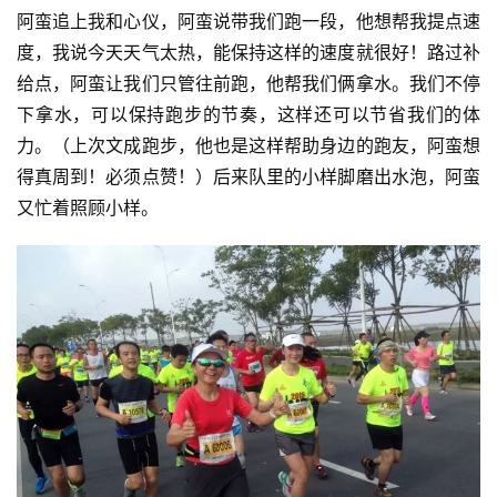
阿蛮追上我和心仪，阿蛮说带我们跑一段，他想帮我提点速
训
度，我说今天天气太热，能保持这样的速度就很好！路过补
练
给点，阿蛮让我们只管往前跑，他帮我们俩拿水。我们不停
下拿水，可以保持跑步的节奏，这样还可以节省我们的体
视
力。（上次文成跑步，他也是这样帮助身边的跑友，阿蛮想
频
得真周到！必须点赞！）后来队里的小样脚磨出水泡，阿蛮
又忙着照顾小样。
用
户
精
选
运
动
集