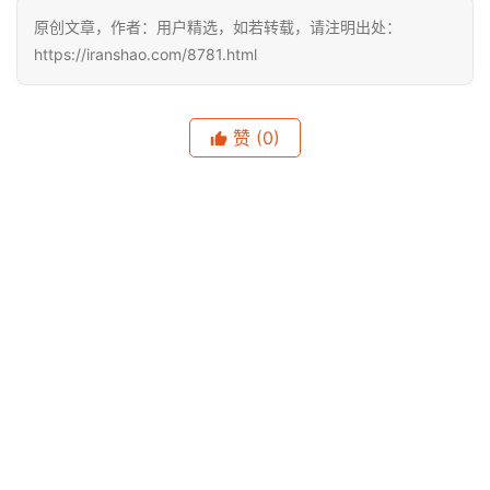
原创文章，作者：用户精选，如若转载，请注明出处：
https://iranshao.com/8781.html
赞
(0)
生成海报
0
越野的腿，自由的心 ——记我的首个25K+越野赛环黄
泥川越野赛
上一篇
2015年10月27日 上午12:35
开箱 | 不选了，上马就穿它，Saucony Kinvara 6上海
别注版
2015年10月27日 上午2:11
下一篇
相关推荐