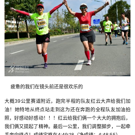
    疲惫的我们在镜头前还是很欢乐的
大概39公里赛道附近，跑完半程的队友红云大声给我们加
油！她特地从终点站走到这为还在奔跑的全程队友加油拍
照，好感动好感动！！！红云给我们俩一个大大的拥抱后，
我们俩又提起了精神。最后一公里，我们调整脚步，一起牵
手奔向终点！成绩定格在4:49:18（净成绩：4:48:55）。