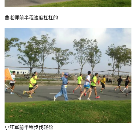
曹老师前半程速度杠杠的
比
赛
观
察
装
小红军前半程步伐轻盈
备