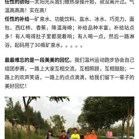
任性的骄阳
—太阳光从我们做热身操开始，就没离开过。气
温高高高！实在高！
任性的补给
—矿泉水、功能饮料、盐水、冰水、巧克力、面
包、西红柿、香蕉，降温海绵；补给品种丰富，补给站点
多！有人喝得肚子里都晃着响；有人喝一点，然后一路淋
浴，起码用了30瓶矿泉水，。。。。
最最难忘的是
一段美美的回忆
。我们温州运动跑步协会自己
组团参赛，一路上大家互相交流，互相照顾，互相鼓励；一
路上的欢声笑语，一路上的点点滴滴，给我们留下一辈子的
美好回忆！