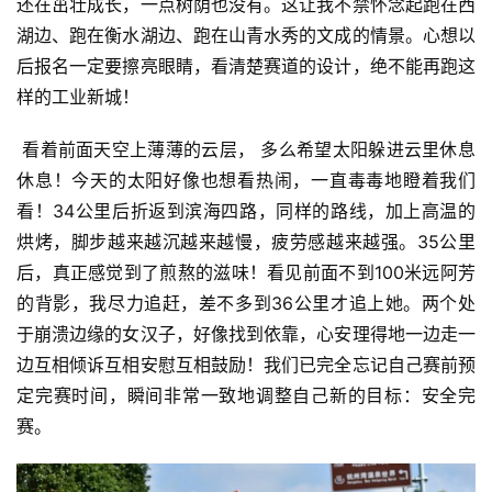
还在茁壮成长，一点树荫也没有。这让我不禁怀念起跑在西
湖边、跑在衡水湖边、跑在山青水秀的文成的情景。心想以
后报名一定要擦亮眼睛，看清楚赛道的设计，绝不能再跑这
样的工业新城！
 看着前面天空上薄薄的云层， 多么希望太阳躲进云里休息
休息！今天的太阳好像也想看热闹，一直毒毒地瞪着我们
看！34公里后折返到滨海四路，同样的路线，加上高温的
烘烤，脚步越来越沉越来越慢，疲劳感越来越强。35公里
后，真正感觉到了煎熬的滋味！看见前面不到100米远阿芳
的背影，我尽力追赶，差不多到36公里才追上她。两个处
于崩溃边缘的女汉子，好像找到依靠，心安理得地一边走一
边互相倾诉互相安慰互相鼓励！我们已完全忘记自己赛前预
定完赛时间，瞬间非常一致地调整自己新的目标：安全完
赛。