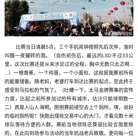
       比赛当日清晨5点，三个手机闹钟按照先后次序，准时
叫醒一夜辗转的我。（自伤前伤后，最远的LSD不过33公
里，这次比赛还是从未涉足过的全程，胸中无数只忐忑啊… 
…）一根香蕉，一个鸡蛋，一个小面包，这就是我赛前所有
的能量储备。随老妈，老婆打车到达比赛的起点，至此终于
感受到马拉松的气氛了。（吐槽一下，太马金牌赛事的宣传
力度，比起之前所参加过的所有城市，估计只能排倒数一
二）真是人山人海啊。照例赛前排空去上个厕所，咦，说好
的临时厕所呢？快跑出煤炭交易中心的大门，才看见数十米
排队等待方便的人群。赛前当地领导还算是比较言简意赅
的，在此向到场参与活动的当年抗战老兵致敬。更向每一位