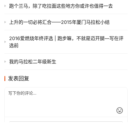
信队友，敬对手——2018 BMW越山向海参赛记
毛豆的马拉松笔记之2013上马
三小时的“轻松玩赛”——我的2015年厦门国际马拉松赛
（多图）
UTMB | 战报：意料之外的过程，情理之中的冠军
越野跑者的盛会—记第二届大连100越野赛
跑个兰马，除了吃拉面这些地方你或许也值得一去
上升的一切必将汇合——2015年厦门马拉松小结
2016爱燃烧年终评选 | 跑步嘛，不就是迈开腿—写在评
选前