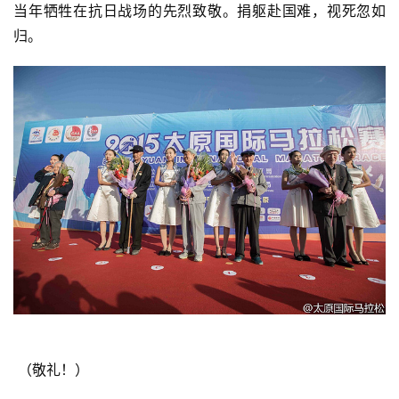
当年牺牲在抗日战场的先烈致敬。捐躯赴国难，视死忽如
归。
 （敬礼！） 