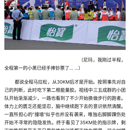
视
频
用
户
精
选
                                                 （尼玛，我刚过半程，
运
全程第一的小黑已经手捧钞票了… …） 
动
集
       都说全程马拉松，从30KM后才是开始。按照事先对自
己的判断，此时吃下第二根能量胶。视线中三五成群的小团
队开始渐渐减少，一路也看到了不少开始换做步行的跑者。
体力上的匮乏还能坚忍，脑中继续跑下去的意识依然清醒。
一直所担心的“撞墙”似乎也并没有袭来，唯独右脚脚踝伤处
开始不寻常的隐隐发热。终于看见了35KM处的指示牌，剩