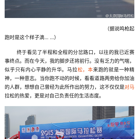
                                                                （据说鸣枪起
跑时是这个样子滴… …） 
比
       终于看见了半程和全程的分岔路口，以往的我已近赛
赛
事终点。而在今天，我的脚步还将前行。没有乏力的气喘，
似乎只有内心平静的升华。马拉
松，本
来跑的就是一种精
观
察
神，一种意志。当你跑不动的时候，看看道路两旁给你加油
的人群，想想自己曾经为此所作出的努力，这不仅仅是
对马
装
拉松的热爱，更是对自己负责任的生活态度。
备
训
练