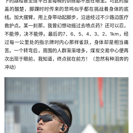
下的路程甚至连平日里每晚的训练都不放在眼里。可此时膝
盖的酸楚，脚踝时时传来的悲鸣似乎都在挑战着身体的底
线。加大摆臂，用上身带动起脚步，沿途经过不少路边医疗
救护点。某一刹那，我曾幻想动摇过去喷点药？还可以忍，
不能停，决不能停。最后的7、6、5、4、3、2、1km，经
过每一公里处的指示牌时内心那样雀跃，身体却是相当痛
苦。一个转弯后，周围的人群渐渐增多，煤炭交易中心便再
次出现于眼前，我知道，终点就在前方！（忽然有种泪奔的
冲动）