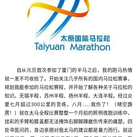
       自从元旦首次参加了厦门的半马之后，我的跑马热情
就一发不可收拾了。开始关注几乎所有的国内马拉松赛事，
规划我能参加的马拉松赛程，并开始了解各种关于马拉松的
知识。无锡半程，苏州半程、扬州半程、大连半程。经过炎
夏七月超过300公里的苦练，八月……我伤了！（晴空霹
雳！）就在太马全程比赛整整一个月前的照例夜跑训练中，
挂彩的手臂和膝盖都无法掩饰右脚脚踝崴伤传来的痛楚。四
处寻医问药，身边亲朋对我太马的建议都是量力而行。就这