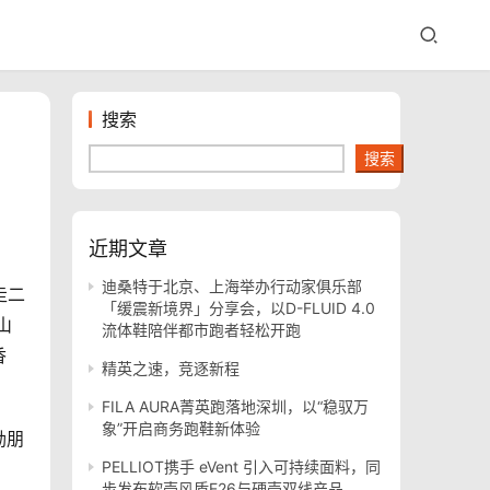
搜索
搜索
近期文章
迪桑特于北京、上海举办行动家俱乐部
走二
「缓震新境界」分享会，以D-FLUID 4.0
山
流体鞋陪伴都市跑者轻松开跑
香
精英之速，竞逐新程
FILA AURA菁英跑落地深圳，以“稳驭万
象”开启商务跑鞋新体验
励朋
PELLIOT携手 eVent 引入可持续面料，同
步发布软壳风盾E26与硬壳双线产品