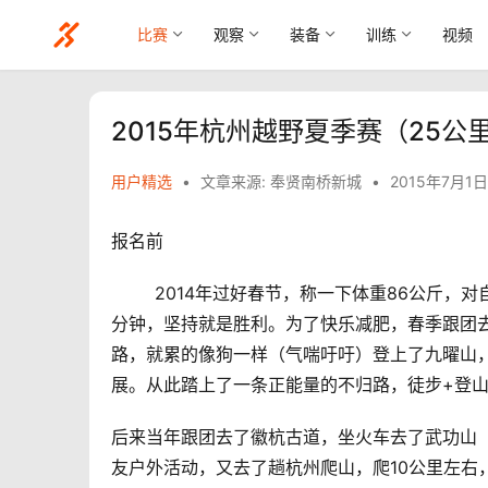
比赛
观察
装备
训练
视频
2015年杭州越野夏季赛（25公
用户精选
•
文章来源: 奉贤南桥新城
•
2015年7月1日
报名前
        2014年过好春节，称一下体重8
分钟，坚持就是胜利。为了快乐减肥，春季跟团
路，就累的像狗一样（气喘吁吁）登上了九曜山
展。从此踏上了一条正能量的不归路，徒步+登
后来当年跟团去了徽杭古道，坐火车去了武功山
友户外活动，又去了趟杭州爬山，爬10公里左右