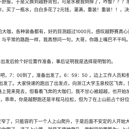
不舒服，于是又换到越野背包，可是水被我倒掉了，咋整？？？
市，买了一瓶水，白白多花了2元钱，灌满，重装！重装！！，
加比赛的大咖，各种装备都有，好的目测超过1000元，感叹越野赛真心
，与平常的路跑一样，我真想问一句，大哥，你路上嘴巴不干吗
排，为出发后抢个好位置作准备，事后证明我是选择是明智的。
，好吧，7：00到了，准备出发了。6：59：50 ，边上工作人员和
3-2-1，出发了。大家快速的跑出了出发点，向浙江大学玉泉校区飞奔，
路上晃来晃去，但看着飞奔的大咖们，我不甘心被超越，也开始
4，乖乖，你是越野跑还是半程马拉松，但为了在上山前占个好
下子变窄了，只能容的下一个人上山爬升，于是后面不安定的人开始