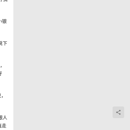
小银
说下
下，
好
说，
银人
连走