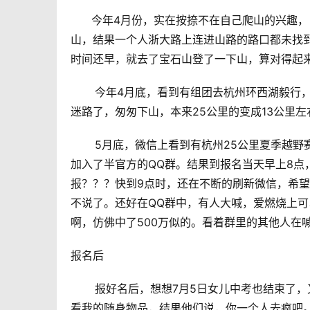
      今年4月份，实在按捺不在自己爬山的兴
山，结果一个人浙大路上连进山路的路口都未找
时间还早，就去了宝石山登了一下山，算对得起
       今年4月底，看到有组团去杭州环西
迷路了，匆匆下山，本来25公里的变成13公里
       5月底，微信上看到有杭州25公里夏
加入了半官方的QQ群。结果到报名当天早上8点
报？？？快到9点时，还在不断的刷新微信，希
不说了。还好在QQ群中，有人大喊，爱燃烧上
啊，仿佛中了500万似的。看着群里的其他人在
报名后
       报好名后，想想7月5日女儿中考也结
看我的随身物品，结果他们说，你一个人去疯吧