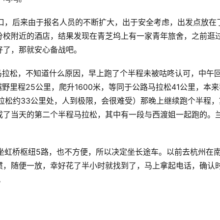
校区门口，后来由于报名人员的不断扩大，出于安全考虑，出发点放在
分校附近的酒店，结果发现在青芝坞上有一家青年旅舍，之前逛
好了，那就安心备战吧。
州线下马拉松，不知道什么原因，早上跑了个半程未被咕咚认可，中午
野里程25公里，爬升1600米，等同于公路马拉松41公里，本来
拉松约33公里处，人到极限，会很难受）那晚上继续跑个半程，
成了当天的第二个半程马拉松，其中有一段与西渡姐一起跑的。
还要乘坐虹桥枢纽5路，也不方便，所以决定坐长途车。以前去杭州在
惯，随便一放，幸好花了半小时就找到了，马上拿起电话，确认
。