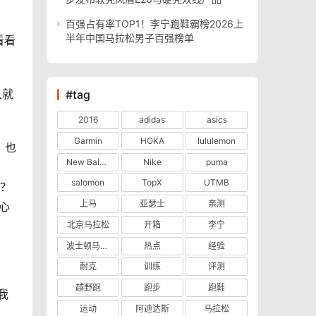
百强占有率TOP1！李宁跑鞋霸榜2026上
半年中国马拉松男子百强榜单
看看
久就
#tag
2016
adidas
asics
Garmin
HOKA
lululemon
，也
New Balance
Nike
puma
salomon
TopX
UTMB
？？
上马
亚瑟士
亲测
心
北京马拉松
开箱
李宁
波士顿马拉松
热点
经验
耐克
训练
评测
越野跑
跑步
跑鞋
我
运动
阿迪达斯
马拉松