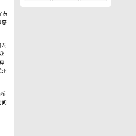
了黄
过感
回去
我
算
兰州
南桥
时间