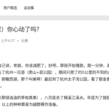
用户精选
运动集
里）你心动了吗？
 上午4:27
•
比赛
6公斤，对自己说，老姚，你该减肥了。好吧，那就开始慢跑，跑一分钟，
去了杭州一日游（爬山+逛公园），期间只爬了约5公里的不到的
，俯瞰西湖，那个叫美啊！最后到了杭州太子湾公园，看了郁金
山。
（那绿油油的草甸真美），八月底去了楠溪江溪水。年底为了鼓
，以上的种种算是为越野赛作准备。