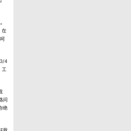
山
场。
，在
，呵
/4
。工
我
路问
你绝
好我