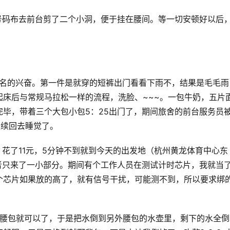
拿着号码布去前台剪了二个小洞，便于挂在腰间。等一切安顿好以后
都会莫名的兴奋。第一件是就穿的短裤出门看看下雨不，结果是毛毛雨
床后与常规马拉松一样的流程，洗脸、~~~。一包牛奶，五片
毕，带着三个大包小包5：25出门了，期间旅舍的前台服务员
继续回去睡觉了。
），花了11元，5分钟不到就到今天的出发地（杭州黄龙体育中心东
者只来了一小部分。期间有个工作人员在测试计时芯片，我就当
个芯片如果放的高了，就有信号干扰，可能测不到，所以要求绑
感觉带个腰包就可以了，于是把水倒到另外腰包的水壶里，剩下的水全倒