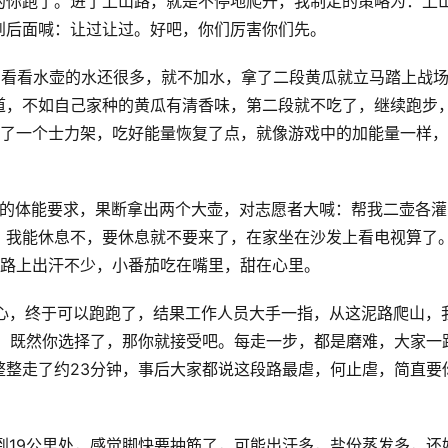
的你跑了。进了上山路，就是不停地爬升，我制定的策略为：上
到后面喊：让过让过。好吧，你们厉害你们先。
作停留，看看水壶的水还很多，就不加水，拿了二段黄瓜就立马踏上战
道，不如自己家种的黄瓜有清香味，第二段就不吃了，继续跑步
拿了一个士力架，吃好能量恢复了点，就像游戏中的加能量一样
自己的体能要求，果断拿出两个大壶，对志愿者大喊：帮我二壶各灌3
，我能休息不，要休息就不要来了，在家坐在沙发上看电视算了
一路上出汗不少，小番茄吃在嘴里，甜在心里。
顿时开心，终于可以跑跑了，结果工作人员大手一指，从这泥路爬山，
吧，既然你选择了，那你就接受吧。每走一步，都是磨难，大家一
整整走了约23分钟，事后大家都说这段路最虐，何止虐，简直要
力架，到19公里处，感觉脚快要抽筋了，可能出汗多，盐份蒸发多，还