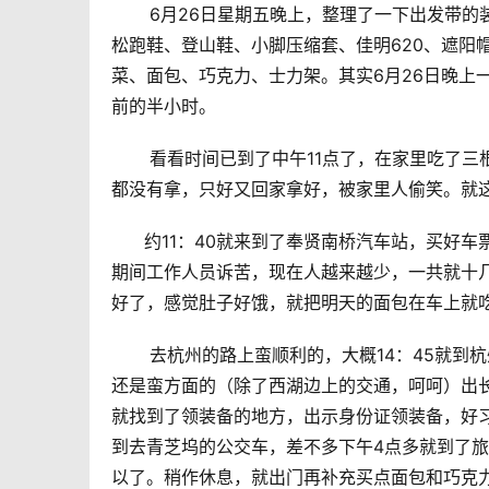
       6月26日星期五晚上，整理了一下出
松跑鞋、登山鞋、小脚压缩套、佳明620、遮阳
菜、面包、巧克力、士力架。其实6月26日晚上
前的半小时。
       看看时间已到了中午11点了，在家里
都没有拿，只好又回家拿好，被家里人偷笑。就
      约11：40就来到了奉贤南桥汽车站，买
期间工作人员诉苦，现在人越来越少，一共就十
好了，感觉肚子好饿，就把明天的面包在车上就
       去杭州的路上蛮顺利的，大概14：4
还是蛮方面的（除了西湖边上的交通，呵呵）出
就找到了领装备的地方，出示身份证领装备，好
到去青芝坞的公交车，差不多下午4点多就到了
以了。稍作休息，就出门再补充买点面包和巧克