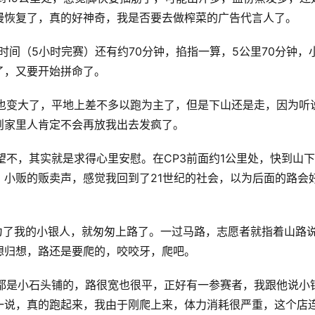
慢恢复了，真的好神奇，我是否要去做榨菜的广告代言人了。
人要求时间（5小时完赛）还有约70分钟，掐指一算，5公里70分钟，
了，又要开始拼命了。
，步子也变大了，平地上差不多以跑为主了，但是下山还是走，因为听
则家里人肯定不会再放我出去发疯了。
有希望不，其实就是求得心里安慰。在CP3前面约1公里处，快到山
小贩的贩卖声，感觉我回到了21世纪的社会，以为后面的路会
饮料，为了我的小银人，就匆匆上路了。一过马路，志愿者就指着山路
想归想，路还是要爬的，咬咬牙，爬吧。
山路，都是小石头铺的，路很宽也很平，正好有一参赛者，我跟他说小
一说，真的跑起来，我由于刚爬上来，体力消耗很严重，这个店