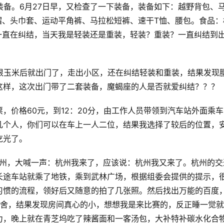
发带的装备。6月27日早，又检查了一下装备，装备如下：越野背包、
帽、头巾套、运动平角裤、马拉松短裤、速干T恤、腰包。食品：
一直在纠结，当天我是轻装还是重装，轻装？重装？一直纠结到
吃了三根玉米后就出门了，走出小区，还在纠结轻装和重装，结果发现
这样，这次出门带了二套装备，魔蝎座的人是否就爱纠结？？？
好车票，价格60元，到12：20分，由工作人员带领到汽车站外面乘
几个人，你们可以在车上一人二位，结果我选择了较后的位置，
吃光了。
5就到杭州，大喊一声：杭州我来了，应该说：杭州我又来了。杭州的交
长途车站就乘了地铁，乘到武林广场，根据组委会提供的提示，
习惯的流程，领好后又随意的拍了几张照。然后找出万能的百度
旅舍，结果发现房间真心的小，想想我是来比赛的，反正睡一觉
力，晚上就在青芝坞吃了辣酱面和一客汤包，大补特补碳水化合