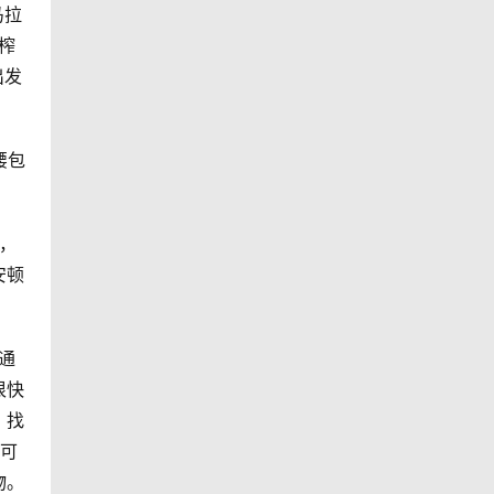
马拉
榨
出发
腰包
车，
安顿
通
很快
，找
就可
物。