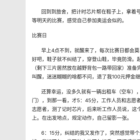
      回到到旅舍，把计时芯片帮在鞋子上，
等明天的比赛，感觉自己参加奥运会似的。
比赛日  
      早上4点不到，就醒来了，每次比赛日
好吧，鞋子就不纠结了，穿登山鞋，毕竟防滑。起
（剩下三片居然放在越野背包一路带回家）准备完
叫醒，迷迷糊糊的啥都不问，退了我100元押金
      还算幸运，没多久就有一辆出租车（空车
门），到那一看，才5：45分，工作人员和志愿
志愿者，测了记时芯片，后来听工作人员说，这
上。在出发地点，规定动作，自己留影一张。
      6：15分，纠结的我又发作了，突然