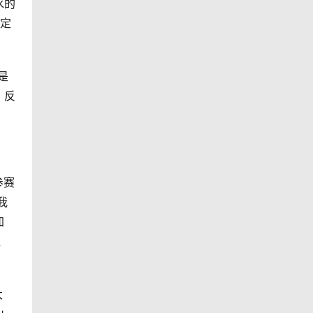
水的
决定
是
。反
参赛
我
加
位
大