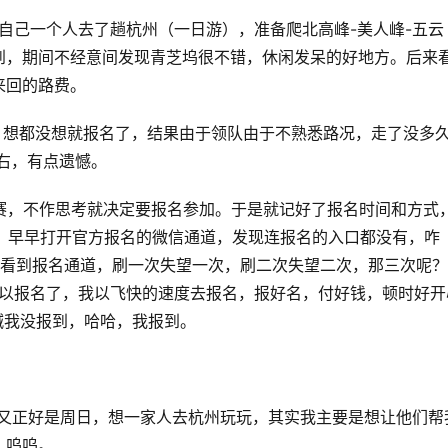
趣，自己一个人去了趟杭州（一日游），准备爬北高峰-美人峰-五云
到，期间不经意间发现青芝坞很不错，休闲发呆的好地方。后来
来回的路费。
湖毅行，想都没想就报名了，结果由于领队由于不熟悉路况，走了没多
左右，有点遗憾。
季越野赛，不作思考就决定要报名参加。于是就记好了报名时间和方式
，早早打开官方报名的微信通道，发现连报名的入口都没有，咋
望看到报名通道，刷一次失望一次，刷二次失望二次，那三次呢
可以报名了，我以飞快的速度去报名，报好名，付好钱，顿时好开
喊我没报到，哈哈，我报到。
束了，又正好是周日，想一家人去杭州玩玩，其实我主要是想让他们帮
。呜呜。