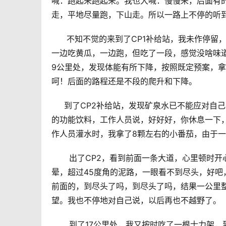
喊：跑起来跑起来。我也大喊：慢慢来，后面有
走，平地尽量跑，下山走。所以一路上不停的听
      不知不觉的来到了CP1补给站，我未
一边吃黄瓜，一边跑，但吃了一段，感觉没啥味
9公里处，发现体能有所下降，按照既定预案，
呵！后面的路程还是不段的爬升和下降。
     到了CP2补给站，发现矿泉水已不能应对
的功能饮料，工作人员说，好好好，你休息一下
作人员灌水时，我拿了8颗左右的小番茄，由于
       出了CP2，看到前面一条大道，心里
晕，超过45度角的泥路，一眼看不到尽头，好
前面的，到尽头了吗，到尽头了吗，结果一公里
望。我也不停地对自己说，以后再也不越野了。
       到了17公里处，我又按时吃了一根士