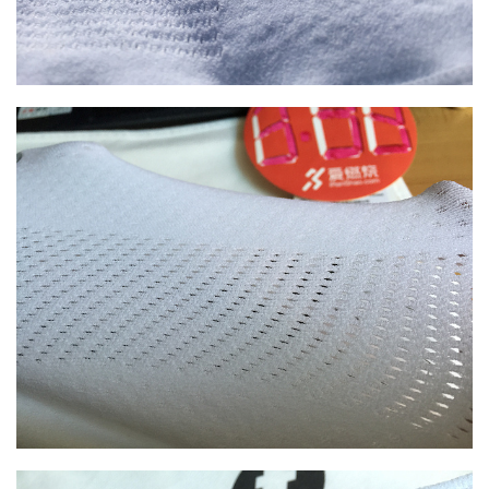
运
动
集