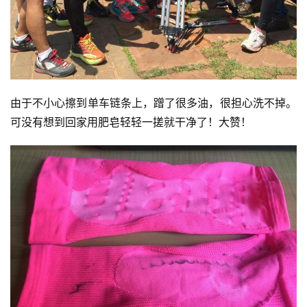
由于不小心擦到单车链条上，蹭了很多油，很担心洗不掉。
可没有想到回家用肥皂轻轻一搓就干净了！大赞！