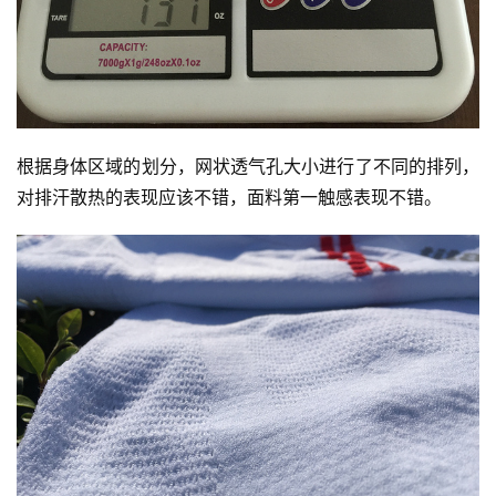
观
察
装
备
根据身体区域的划分，网状透气孔大小进行了不同的排列，
对排汗散热的表现应该不错，面料第一触感表现不错。
训
练
视
频
用
户
精
选