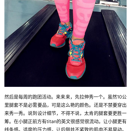
然后是每周的跑团活动。来来来，先拉伸秀一个。虽然10公
里腿套不是必需要品，可是这么艳的颜色。还是不禁要穿出
来秀一秀。说到设计细节，不得不说，太肯的腿套要更胜一
筹。在小腿正前方有titan的英文很感觉很流动。让小腿更有
线条感。适度的压力感，让后侧并不紧致的肌肉不易晃动。