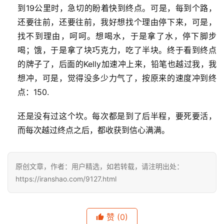
赛
到19公里时，急切的盼着快到终点。可是，每到个路，
还要往前，还要往前，我好想找个理由停下来，可是，
观
找不到理由，呵呵。想喝水，于是拿了水，停下脚步
察
喝；饿，于是拿了块巧克力，吃了半块。终于看到终点
的牌子了，后面的Kelly加速冲上来，铅笔也越过我，我
装
想冲，可是，觉得没多少力气了，按原来的速度冲到终
备
点：150.
训
还是没有过这个坎。每次都是到了后半程，要死要活，
练
而每次越过终点之后，都收获到信心满满。
视
频
原创文章，作者：用户精选，如若转载，请注明出处：
https://iranshao.com/9127.html
用
户
精
赞
(0)