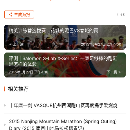
选
生成海报
0
运
动
精英训练营选拔赛：花城的泥巴VS春城的雨
集
上一篇
2015年5月27日 上午4:00
评测 | Salomon S-Lab X-Series：一双足够棒的跑鞋
是怎样的体验
2015年5月27日 下午4:18
下一篇
相关推荐
十年磨一剑 VASQUE杭州西湖跑山赛再度携手爱燃烧
2015 Nanjing Mountain Marathon (Spring Outing)
Diary (​2015 南京山地马拉松踏青记)