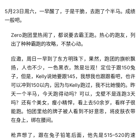
5月23日周六，一早醒了，于是干脆，去跑了个半马。成绩
一般吧。
Zero跑团里热闹了，都说要去霸王跑。热心的跑友，列
出了种种霸跑的攻略，不禁心动。
应邀，周日一早到了东方明珠下，果然，跑团的旗帜飘
扬，人也不少，一色黑衣，煞是壮观！定位于跟150兔
子，但是，Kelly说她要跟145，我想我也跟跟看吧，也许
可以冲到150以内，因为与Kelly跑过，我不比她慢的。昨
天一个半马，今天跑得动吗？可以，戈壁不是连跑3天
吗？还有个美女，瘦小精悍，看上去50余岁，看样子很
能跑。怕团里给的牌子被人看到不好意思，将皮肤衣带
在身上，绑在腰间。
枪声想了，跟在兔子铅笔后面，他先是515–520的速