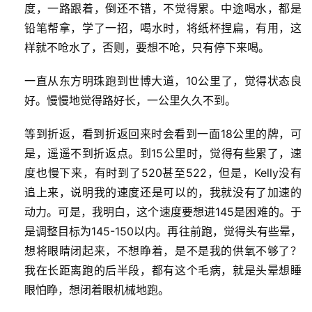
度，一路跟着，倒还不错，不觉得累。中途喝水，都是
铅笔帮拿，学了一招，喝水时，将纸杯捏扁，有用，这
样就不呛水了，否则，要想不呛，只有停下来喝。
一直从东方明珠跑到世博大道，10公里了，觉得状态良
好。慢慢地觉得路好长，一公里久久不到。
等到折返，看到折返回来时会看到一面18公里的牌，可
是，遥遥不到折返点。到15公里时，觉得有些累了，速
度也慢下来，有时到了520甚至522，但是，Kelly没有
追上来，说明我的速度还是可以的，我就没有了加速的
动力。可是，我明白，这个速度要想进145是困难的。于
是调整目标为145-150以内。再往前跑，觉得头有些晕，
想将眼睛闭起来，不想睁着，是不是我的供氧不够了？
我在长距离跑的后半段，都有这个毛病，就是头晕想睡
眼怕睁，想闭着眼机械地跑。
比