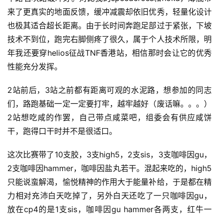
来了更真实的地面反馈，缓冲减震却依旧优秀，轻量化设计
也极其适合超长距离。由于长时间奔跑足部过于紧张，下坡
技术不到位，跑完右脚侧疼了很久，属于个人技术所限，明
年我还要穿helios征战TNF香港站，相信那时会让它的优秀
性能充分发挥。
2站前后，3站之前都有距离可观的水泥路，想参加的同志
们，路跑基础一定一定要打牢，越牢越好（废话嘛。。。） 
2站想吃咸的作罢，自己带点咸菜吧，组委会有供应咸饼
干，跑得口干时并不是很适口。
这次比赛带了10支胶，3支high5，2支sis，3支咖啡因gu，
2支咖啡因hammer，咖啡因盐丸若干。混起来吃的，high5
只能说蛮解渴，愉悦精神的作用大于能量补给，于是都在精
力相对充沛白天吃掉了，另外白天还吃了一只咖啡因gu，
放在cp4的是1支sis，咖啡因gu hammer各两支，红牛一