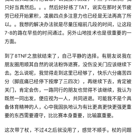
只好当真然后。。。然后好好练了TAT，说实在那时关节疲
劳已经开始累积，凌晨四点多注意力也已经是无法再高了所
以。。我想的解决办法就是尽量压缩前几段的时间，让这段
7-8的路在早些的时间通过。另外山地技术也是很重要的一
方面。
到了8TNF之旅就结束了，自己平静的选择。有朋友说我在
朋友圈用顺其自然的说法粉饰退赛，没伤没关门应该继续下
去。怎么说呢，我觉得走到这里已经够了，快乐六分痛苦四
分（脚底痛已经停下按摩了三四次），再继续下去，肯定被
关门，肯定会伤，一路同行的朋友也觉得不该继续，我认为
既然一同出发，便应视为一人，共同进退。可能我不是个具
备体育精神的人，心中我固执地认为有比更高更快更强更重
要的东西需要遵守，比比赛本身重要，比输赢重要。
这次带了杖，不过4之后就没用了，感觉不顺手。杖的问题