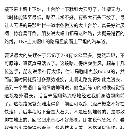
训
练
接下来土路上下坡，土台阶上下就到大刀刃了，吐槽无力，
此时体能降至最低，路况非常不好，有些大石头下坡了。最
视
让人无语的是那种栏一道木条做边的大土台阶，真是好讨厌
频
啊！特容易绊倒。朋友说大帽山都是这种路，大概是港百的
路线，TNF上大帽山的路是盘旋而上平坦的汽车道。
用
户
要说最大的失误在于忘记了7-8有13公里多，竟然忘记，不
精
可原谅，退赛真是活该了。这段路走得虎虎生风，超车十几
选
位选手，朋友说像神行太保，估计是咖啡丸胶boost的，然
而前面时间耗费过多颓势难挽，走啊走路变得如此之漫长，
运
遇到一个粤语口音的细瘦帅哥说，他之前练习的时候就觉得
动
这段格外漫长，话音未落娴熟流畅地经过我们身边飘向前
集
了。这段路况复杂难走得多，前面可以跑（距离概念不好在
快走），后半程地下全是大石头，不是密集堆叠的，是零散
排在地上的，回忆起来真心不好落脚。朋友说他急死了，看
我走石头路慢得他着急，说我技术太差，不然可以很快。我