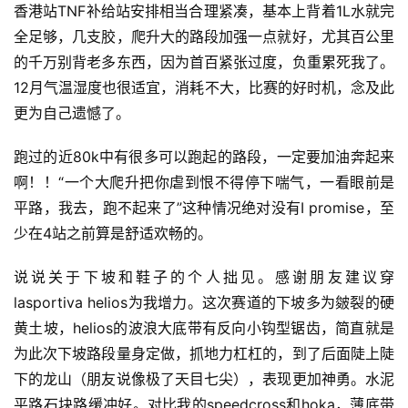
香港站TNF补给站安排相当合理紧凑，基本上背着1L水就完
全足够，几支胶，爬升大的路段加强一点就好，尤其百公里
的千万别背老多东西，因为首百紧张过度，负重累死我了。
12月气温湿度也很适宜，消耗不大，比赛的好时机，念及此
更为自己遗憾了。
跑过的近80k中有很多可以跑起的路段，一定要加油奔起来
啊！！“一个大爬升把你虐到恨不得停下喘气，一看眼前是
平路，我去，跑不起来了”这种情况绝对没有I promise，至
少在4站之前算是舒适欢畅的。
说说关于下坡和鞋子的个人拙见。感谢朋友建议穿
lasportiva helios为我增力。这次赛道的下坡多为皴裂的硬
黄土坡，helios的波浪大底带有反向小钩型锯齿，简直就是
为此次下坡路段量身定做，抓地力杠杠的，到了后面陡上陡
下的龙山（朋友说像极了天目七尖），表现更加神勇。水泥
平路石块路缓冲好。对比我的speedcross和hoka，薄底带