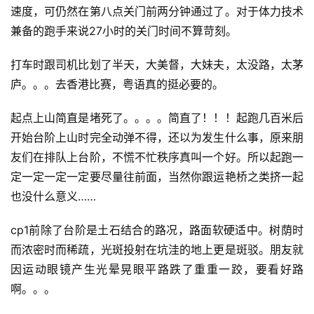
速度，可仍然在第八点关门前两分钟通过了。对于体力技术
兼备的跑手来说27小时的关门时间不算苛刻。
打车时跟司机比划了半天，大美督，大妹夫，太没路，太茅
庐。。。去香港比赛，粤语真的挺必要的。
起点上山简直是堵死了。。。。简直了！！！起跑几百米后
开始台阶上山时完全动弹不得，还以为发生什么事，原来朋
友们在排队上台阶，不慌不忙秩序真叫一个好。所以起跑一
定一定一定一定要尽量往前面，当然你跟运艳桥之类挤一起
也没什么意义……
cp1前除了台阶是土石结合的路况，路面软硬适中。树荫时
而浓密时而稀疏，光斑投射在坑洼的地上更是斑驳。朋友就
因运动眼镜产生光晕晃眼平路跌了重重一跤，要看好路
啊。。。