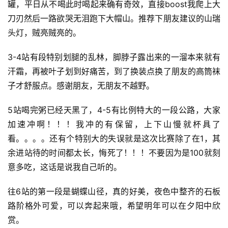
罐，平日从不喝此时喝起来确有奇效，直接boost我爬上大
刀刃然后一路欲哭无泪跑下大帽山。推荐下朋友建议的山瑞
头灯，贼亮贼亮的。
3-4站有段特别划腿的乱林，脚脖子露出来的一溜本来就有
汗霜，再被叶子划到好痛苦，到了换装点换了朋友的高筒袜
子才舒服点。感谢朋友，无朋友不越野。
5站喝完粥已经天黑了，4-5有比例特大的一段公路，大家
比
赛
加速冲啊！！！我冲的有保留，上下山慢就杯具了
看。。。。还有个特别大的失误就是这次比赛除了在1，其
观
余进站待的时间都太长，悔死了！！！不要因为是100就刻
察
意多吃，这话是说我自己听的。
往6站的第一段是蝴蝶山径，真的好美，夜色中整齐的石板
装
备
路阶格外可爱，可以奔起来哦，希望明年可以在夕阳中欣
赏。