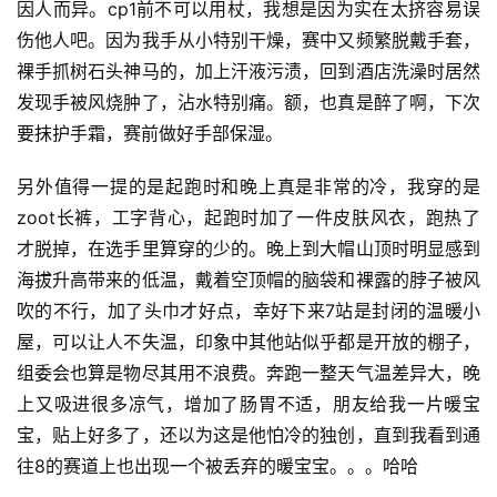
因人而异。cp1前不可以用杖，我想是因为实在太挤容易误
伤他人吧。因为我手从小特别干燥，赛中又频繁脱戴手套，
裸手抓树石头神马的，加上汗液污渍，回到酒店洗澡时居然
发现手被风烧肿了，沾水特别痛。额，也真是醉了啊，下次
要抹护手霜，赛前做好手部保湿。
另外值得一提的是起跑时和晚上真是非常的冷，我穿的是
zoot长裤，工字背心，起跑时加了一件皮肤风衣，跑热了
才脱掉，在选手里算穿的少的。晚上到大帽山顶时明显感到
海拔升高带来的低温，戴着空顶帽的脑袋和裸露的脖子被风
吹的不行，加了头巾才好点，幸好下来7站是封闭的温暖小
屋，可以让人不失温，印象中其他站似乎都是开放的棚子，
组委会也算是物尽其用不浪费。奔跑一整天气温差异大，晚
上又吸进很多凉气，增加了肠胃不适，朋友给我一片暖宝
宝，贴上好多了，还以为这是他怕冷的独创，直到我看到通
往8的赛道上也出现一个被丢弃的暖宝宝。。。哈哈