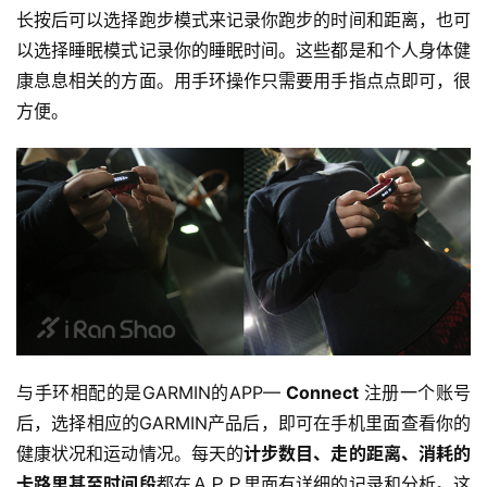
长按后可以选择跑步模式来记录你跑步的时间和距离，也可
以选择睡眠模式记录你的睡眠时间。这些都是和个人身体健
康息息相关的方面。用手环操作只需要用手指点点即可，很
方便。
比
赛
观
察
装
与手环相配的是GARMIN的APP— 
Connect 
注册一个账号
备
后，选择相应的GARMIN产品后，即可在手机里面查看你的
健康状况和运动情况。每天的
计步数目、走的距离、消耗的
训
卡路里甚至时间段
都在ＡＰＰ里面有详细的记录和分析。这