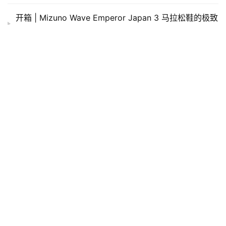
开箱 | Mizuno Wave Emperor Japan 3 马拉松鞋的极致
之作
多说无益只做有理 Fitbit Charge 的手环使命
跑鞋 | Altra King MT 短程越野好帮手
概念性的可穿戴，佳明（Garmin）Vivofit 智能健康手环
深度评测（下）
跑鞋 | HOKA ONE ONE Speedgoat ，让人又爱又恨的
山羊
发表回复