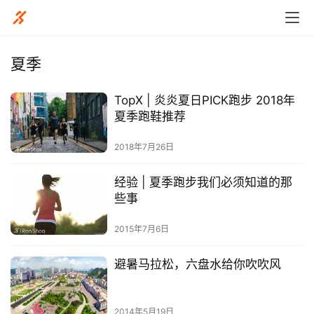
夏季
TopX | 炎炎夏日PICK跑步 2018年
比
夏季跑鞋推荐
赛
2018年7月26日
观
经验 | 夏季跑步我们必须知道的那
察
些事
装
2015年7月6日
备
避暑马拉松，六盘水给你吹吹风
训
练
2014年5月19日