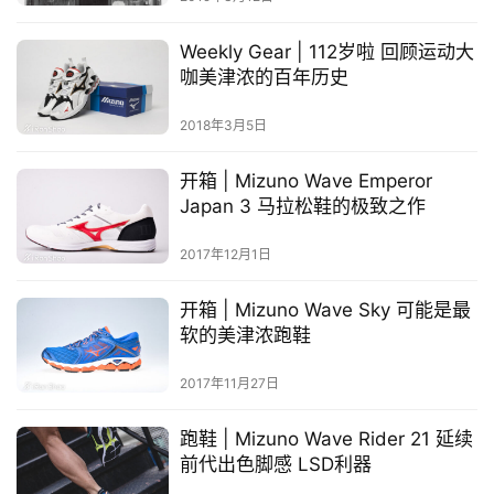
赛
Weekly Gear | 112岁啦 回顾运动大
咖美津浓的百年历史
观
察
2018年3月5日
装
开箱 | Mizuno Wave Emperor
备
Japan 3 马拉松鞋的极致之作
2017年12月1日
训
练
开箱 | Mizuno Wave Sky 可能是最
软的美津浓跑鞋
视
频
2017年11月27日
用
跑鞋 | Mizuno Wave Rider 21 延续
户
前代出色脚感 LSD利器
精