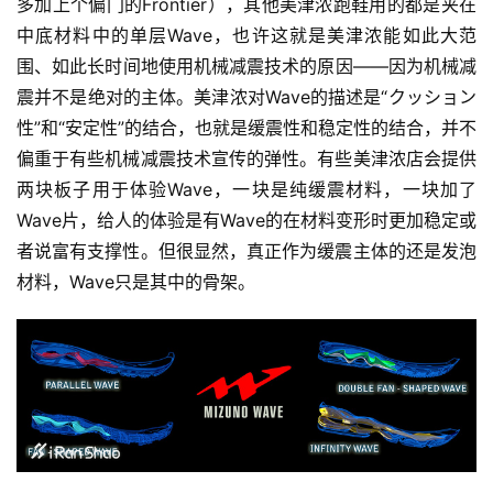
多加上个偏门的Frontier），其他美津浓跑鞋用的都是夹在
中底材料中的单层Wave，也许这就是美津浓能如此大范
围、如此长时间地使用机械减震技术的原因——因为机械减
震并不是绝对的主体。美津浓对Wave的描述是“クッション
性”和“安定性”的结合，也就是缓震性和稳定性的结合，并不
偏重于有些机械减震技术宣传的弹性。有些美津浓店会提供
两块板子用于体验Wave，一块是纯缓震材料，一块加了
Wave片，给人的体验是有Wave的在材料变形时更加稳定或
者说富有支撑性。但很显然，真正作为缓震主体的还是发泡
材料，Wave只是其中的骨架。