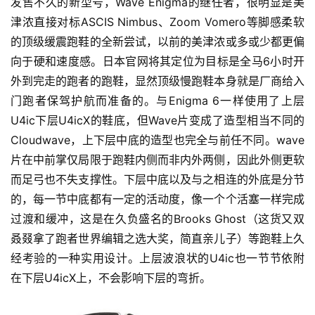
发售不久的新型号，Wave Enigma的继任者，很明显是美
津浓直接对标ASCIS Nimbus、Zoom Vomero等脚感柔软
的顶级缓震跑鞋的全新尝试，以前的美津浓或多或少都更偏
向于硬和速度感。日本官网将其定位为目标是全马6小时开
外到完走的跑者的跑鞋，显然顶级慢跑鞋本身就是厂商给入
门跑者保驾护航而准备的。与Enigma 6一样使用了上层
U4ic下层U4icX的鞋底，但Wave片变成了造型相当不同的
Cloudwave，上下层中底的造型也完全与前任不同。wave
片在中前掌仅局限于跑鞋内侧而非内外两侧，因此外侧更软
而足弓也不失支撑性。下层中底以及与之相连的外底是分节
的，每一节中底都有一定的活动度，像一个个活塞一样完成
过渡和缓冲，这是在久负盛名的Brooks Ghost（这货又双
叒叕拿了跑者世界编辑之选大奖，简直亲儿子）等跑鞋上久
经考验的一种实用设计。上层波浪状的U4ic也一节节依附
在下层U4icX上，不会影响下层的弯折。