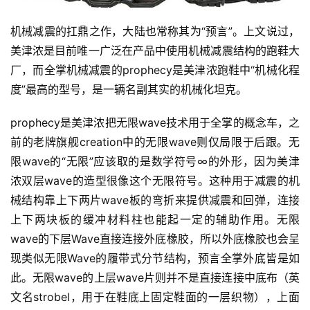
机械减震的扛鼎之作，大陆也常称其为“预言”。上文说过，
美津浓是目前唯一广泛在产品中使用机械减震结构的跑鞋大
厂，而全掌机械减震的prophecy是美津浓跑鞋中“机械化程
度”最高的型号，是一辆名副其实的机械化坦克。
prophecy是美津浓把无限wave技术用于全掌的概念车，之
前的老牌旗舰creation中的无限wave则仅局限于后跟。无
限wave的“无限”应该取的是数学符号∞的外形，因为美津
浓双层wave的造型很像这个无限符号。这种用于减震的机
械结构靠上下两片wave板的弯折来提供减震和回弹，连接
上下两块板的缓冲材料柱也能起一定的辅助作用。无限
wave的下层Wave直接连接外底橡胶，所以外底橡胶也会呈
现类似无限Wave的履带式分节结构，预言全掌外底皆是如
此。无限wave的上层wave片则并不是直接连接中底布（英
文名strobel，用于在鞋底上固定鞋面的一层织物），上面