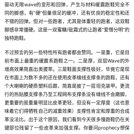
驱动无限wave的变形和回弹，产生与材料缓震跑鞋完全不
同的脚感，有“硬”但量很足的缓冲，还有优良的稳定性和还
不错的回弹。但对一些跑者，尤其是体重轻的跑者，这双鞋
脚感非常僵硬。这是一双蜜糖/砒霜式的让跑者“爱憎分明”的
独特跑鞋。
不过预言的另一些特性所有跑者都会赞同。一是重，它是目
前市面上最重的缓震系跑鞋之一。二是厚，双层Wave的外
增高效果简直出类拔萃。三是鞋面支撑性极好，毕竟它是现
在市面上为数不多的还在使用皮革缝线支撑条的跑鞋，还有
个大喇喇的硬质塑料后跟，简直是披了一层坦克装甲。更流
行的热贴膜支撑条乃至工程网布支撑条没有缝线不会磨脚，
更重要的是重量明显比皮革更轻，但没有一定厚度（这也意
味着它们得牺牲自己的减重效果）支撑性肯定和厚重的合成
革没法比。出于这个原因，我们看到今天很多慢跑鞋仍在关
键部位残留了一些皮革来加强支撑。你要问prophecy想保