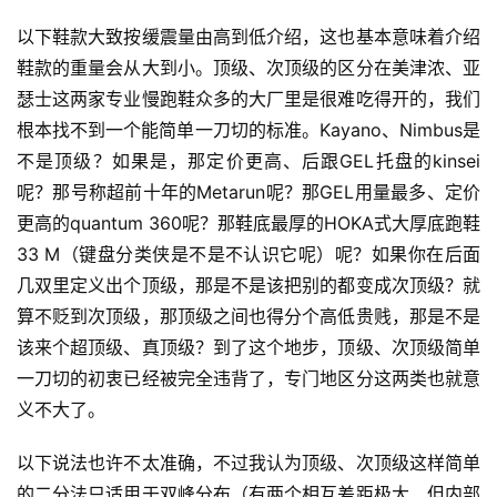
以下鞋款大致按缓震量由高到低介绍，这也基本意味着介绍
鞋款的重量会从大到小。顶级、次顶级的区分在美津浓、亚
瑟士这两家专业慢跑鞋众多的大厂里是很难吃得开的，我们
根本找不到一个能简单一刀切的标准。Kayano、Nimbus是
不是顶级？如果是，那定价更高、后跟GEL托盘的kinsei
呢？那号称超前十年的Metarun呢？那GEL用量最多、定价
更高的quantum 360呢？那鞋底最厚的HOKA式大厚底跑鞋
33 M（键盘分类侠是不是不认识它呢）呢？如果你在后面
几双里定义出个顶级，那是不是该把别的都变成次顶级？就
算不贬到次顶级，那顶级之间也得分个高低贵贱，那是不是
该来个超顶级、真顶级？到了这个地步，顶级、次顶级简单
一刀切的初衷已经被完全违背了，专门地区分这两类也就意
义不大了。
以下说法也许不太准确，不过我认为顶级、次顶级这样简单
的二分法只适用于双峰分布（有两个相互差距极大、但内部