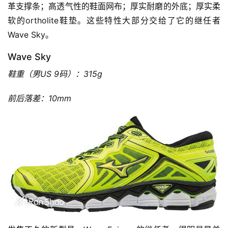
革支撑条；高透气性的鞋面网布；厚实耐磨的外底；厚实柔
视
软的ortholite鞋垫。这些特性大部分交给了它的继任者
频
Wave Sky。
用
Wave Sky
户
鞋重（男US 9码）：315g
精
选
前后落差：10mm
运
动
集