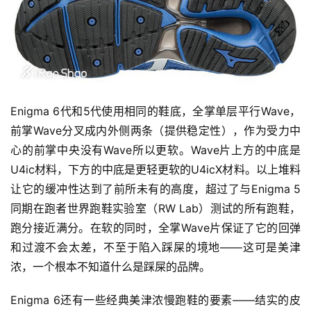
Enigma 6代和5代使用相同的鞋底，全掌单层平行Wave，
比
赛
前掌Wave分叉成内外侧两条（提供稳定性），作为受力中
心的前掌中央没有Wave所以更软。Wave片上方的中底是
观
U4ic材料，下方的中底是更轻更软的U4icX材料。以上堆料
察
让它的缓冲性达到了前所未有的高度，超过了与Enigma 5
同期在跑者世界跑鞋实验室（RW Lab）测试的所有跑鞋，
装
跑分接近满分。在软的同时，全掌Wave片保证了它的回弹
备
和过渡不会太差，不至于陷入踩屎的境地——这可是美津
浓，一个根本不知道什么是踩屎的品牌。
训
练
Enigma 6还有一些经典美津浓慢跑鞋的要素——结实的皮