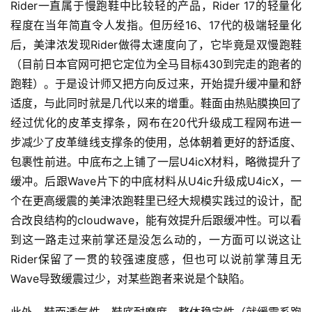
Rider一直属于慢跑鞋中比较轻的产品，Rider 17的轻量化
程度在当年简直令人发指。但历经16、17代的极端轻量化
后，美津浓发现Rider做得太速度向了，它毕竟是双慢跑鞋
（目前日本官网可把它定位为全马目标430到完走的跑者的
跑鞋）。于是设计师又把方向反过来，开始提升缓冲量和舒
适度，与此同时就是几代以来的增重。鞋面由热贴膜换回了
经过优化的皮革支撑条，网布在20代升级成工程网布进一
步减少了皮革缝线支撑条的使用，总体朝着更好的舒适度、
包裹性前进。中底布之上铺了一层U4icX材料，略微提升了
缓冲。后跟Wave片下的中底材料从U4ic升级成U4icX，一
个在更高缓震的美津浓跑鞋里已经大规模实践过的设计，配
合改良结构的cloudwave，能有效提升后跟缓冲性。可以看
到这一路走过来前掌还是没怎么动的，一方面可以说这让
Rider保留了一贯的较强速度感，但也可以说前掌薄且无
Wave导致缓震过少，对某些跑者来说是个缺陷。