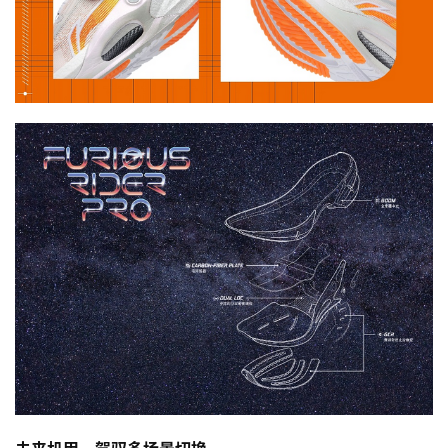
观
察
装
备
训
练
视
频
用
户
精
选