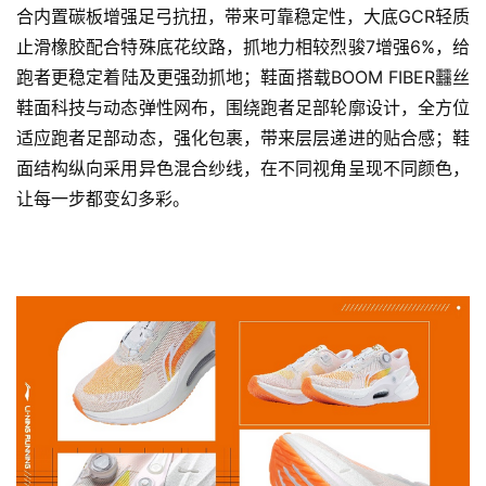
合内置碳板增强足弓抗扭，带来可靠稳定性，大底GCR轻质
止滑橡胶配合特殊底花纹路，抓地力相较烈骏7增强6%，给
跑者更稳定着陆及更强劲抓地；鞋面搭载BOOM FIBER䨻丝
鞋面科技与动态弹性网布，围绕跑者足部轮廓设计，全方位
适应跑者足部动态，强化包裹，带来层层递进的贴合感；鞋
面结构纵向采用异色混合纱线，在不同视角呈现不同颜色，
让每一步都变幻多彩。
比
赛