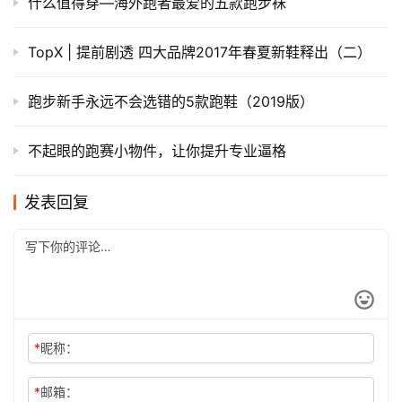
由心所驱—On昂跑苗浩
2022年12月26日 上午5:09
下一篇
相关推荐
跑鞋鞋面是怎样炼成的
经验 | 选对属于自己的那双ASICS亚瑟士跑鞋-2015版
运动尖货 | 一周跑步装备美图集锦 Vol.12
燃烧 GEAR ｜ 训练“口粮跑鞋”的天花板
经验 | 越跑越野，论手杖的选择和使用