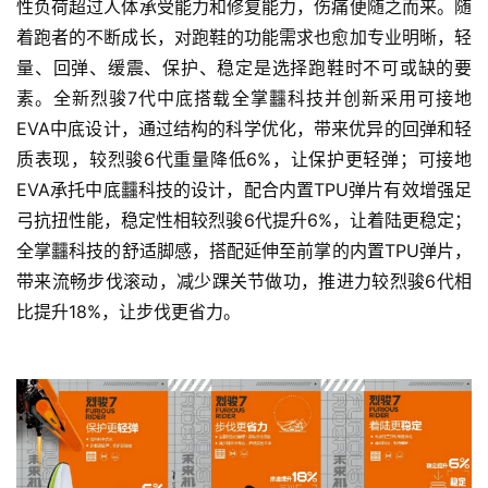
性负荷超过人体承受能力和修复能力，伤痛便随之而来。随
着跑者的不断成长，对跑鞋的功能需求也愈加专业明晰，轻
量、回弹、缓震、保护、稳定是选择跑鞋时不可或缺的要
素。全新烈骏7代中底搭载全掌䨻科技并创新采用可接地
EVA中底设计，通过结构的科学优化，带来优异的回弹和轻
质表现，较烈骏6代重量降低6%，让保护更轻弹；可接地
EVA承托中底䨻科技的设计，配合内置TPU弹片有效增强足
弓抗扭性能，稳定性相较烈骏6代提升6%，让着陆更稳定；
全掌䨻科技的舒适脚感，搭配延伸至前掌的内置TPU弹片，
带来流畅步伐滚动，减少踝关节做功，推进力较烈骏6代相
比提升18%，让步伐更省力。