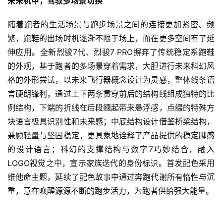
未来机甲，驾驭多场景切换
运
动
随着跑者的生活场景与跑步场景之间的连接更加紧密、频
集
繁，跑鞋的出场时机逐渐不限于场上，而在更多空间有了延
伸应用。全新烈骏7代、烈骏7 PRO摒弃了传统稳定系跑鞋
的外观，基于跑者的多场景穿着需求，大胆进行未来科幻风
格的外形尝试，以未来飞行器概念设计为灵感，整体线条语
言硬朗锋利，通过上下两条贯穿前后的结构线组成独特的比
例结构，下端的折线在后段翘起带来悬浮感，点缀的特殊方
块语言极具识别性和未来感；中底结构设计借鉴桥梁结构，
兼顾轻量与坚固稳定，更具象地诠释了产品提供的稳定脚感
的设计语言；科幻的支撑结构与数字7巧妙结合，融入
LOGO视觉之中，宣示家族迭代的身份标识。首发配色采用
维他命主题，延续了配色故事中通过奔跑代谢所有惰性与沉
重，意在唤醒源源不断的跑步活力，为跑者供给强大能量。