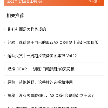
12月，李宁烈骏7代稳定跑鞋已全面上市，更多信息详见李
宁官方旗舰店、李宁天猫旗舰店及线下门店。
原创文章，作者：admin，如若转载，请注明出处：
https://iranshao.com/7030.html
李宁
赞
(0)
生成海报
0
那双站上大满贯领奖台的飞电，最近好像赢麻了？
上一篇
2022年11月29日 上午5:23