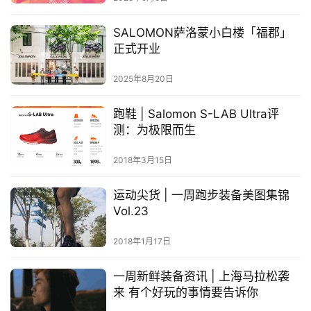
赛
SALOMON萨洛蒙小白楼「福郡」
正式开业
观
察
2025年8月20日
装
跑鞋 | Salomon S-LAB Ultra评
备
测：为极限而生
2018年3月15日
训
练
运动尖货 | 一周跑步装备美图集锦
Vol.23
视
频
2018年1月17日
用
一周新鲜装备资讯 | 上海马拉松袭
户
来 有个好玩的事情要告诉你
精