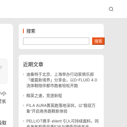
搜索
搜索
近期文章
少
迪桑特于北京、上海举办行动家俱乐部
「缓震新境界」分享会，以D-FLUID 4.0
流体鞋陪伴都市跑者轻松开跑
小小
精英之速，竞逐新程
堑长
FILA AURA菁英跑落地深圳，以“稳驭万
象”开启商务跑鞋新体验
PELLIOT携手 eVent 引入可持续面料，同
汲取
步发布软壳风盾E26与硬壳双线产品