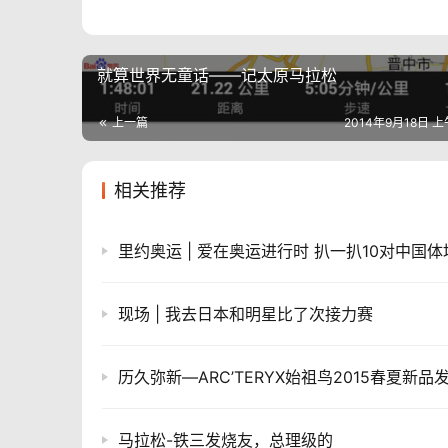
就算世界无童话——记太原马拉松
上一篇
2014年9月18日 上
相关推荐
里约奥运 | 爱在奥运进行时 扒一扒10对中国
现场 | 我去日本和明星比了次接力赛
历久弥新—ARC’TERYX始祖鸟2015春夏新品
马拉松-铁三发烧友，总理级的