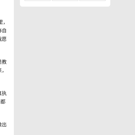
里，
饰自
我愿
是教
来，
真执
题都
做出