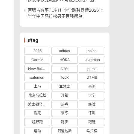
百强占有率TOP1！李宁跑鞋霸榜2026上
半年中国马拉松男子百强榜单
#tag
2016
adidas
asics
Garmin
HOKA
lululemon
New Balance
Nike
puma
salomon
TopX
UTMB
上马
亚瑟士
亲测
北京马拉松
开箱
李宁
波士顿马拉松
热点
经验
耐克
训练
评测
越野跑
跑步
跑鞋
运动
阿迪达斯
马拉松