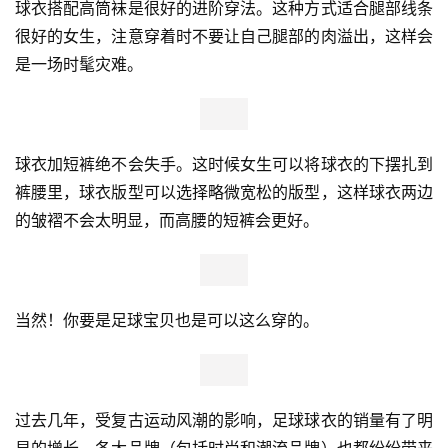
球衣搭配高筒袜是很好的进阶穿法。这种方式适合腿部线条
很好的女生，注意穿着时不要让自己腿部的肉溢出，这样会
是一场时髦灾难。
比
球衣加短裤绝不会失手。这时候女生可以将球衣的下摆扎到
赛
裤腰里，球衣版型可以选择略微宽松的版型，这样球衣两边
的皱褶不会太明显，而高腰的短裤会更好。
观
察
当然！你要是足球宝贝也是可以这么穿的。
装
备
训
过去几年，受复古运动风潮的影响，足球球衣的销量有了明
练
显的增长。各大品牌（包括时尚和潮流品牌）也都纷纷带来