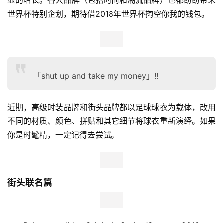
世界杯特别企划，期待借2018年世界杯掏空你我的钱包。
视
频
用
户
「shut up and take my money」!!
精
选
近期，高级时装品牌和街头品牌都以足球球衣为载体，改用
运
不同的材质、颜色、拼贴和其它细节将球衣重新演绎。如果
动
你是时髦精，一定记得去尝试。
集
街头联名篇