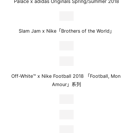
Palace x adidas Originals Spring/Summer 2018
Slam Jam x Nike「Brothers of the World」
Off-White™ x Nike Football 2018 「Football, Mon 
Amour」系列