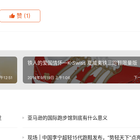
赞
(1)
铁人的爱国情怀—K-Swiss 夏威夷铁三跑鞋限量版
午12:51
2014年9月19日 上午1:06
下
发
亚马逊的国际跑步馆到底有什么意义