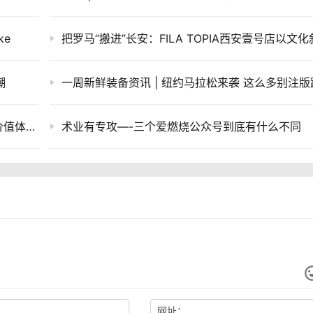
ke
潮
一周新鲜装备资讯 | 鸿星尔克喜提「中国最具价值体育品牌」 这里告诉你夏天跑步穿什么
术业有专攻—-三个爱燃烧公众号到底有什么不同
网址：