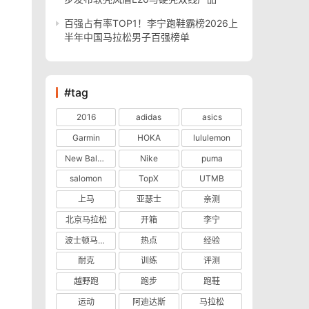
百强占有率TOP1！李宁跑鞋霸榜2026上
半年中国马拉松男子百强榜单
#tag
2016
adidas
asics
Garmin
HOKA
lululemon
New Balance
Nike
puma
salomon
TopX
UTMB
上马
亚瑟士
亲测
北京马拉松
开箱
李宁
波士顿马拉松
热点
经验
耐克
训练
评测
越野跑
跑步
跑鞋
运动
阿迪达斯
马拉松