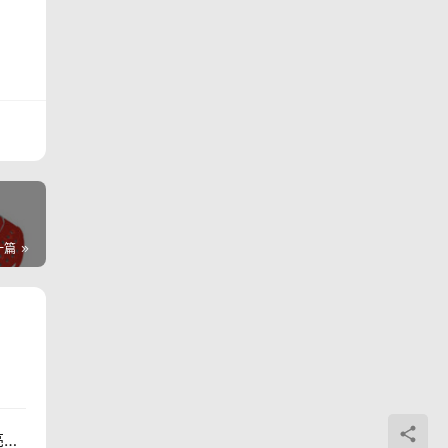
一篇
现场 | 中国李宁超轻15代跑鞋发布，“势轻天下”点亮上海之巅