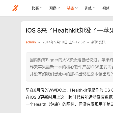
比赛
观察
装备
训练
视频
iOS 8来了Healthkit却没了—苹
admin
•
2014年9月19日 上午12:52
•
新闻资讯
国内颇有Bigger的大V罗永浩曾经说过，苹果
昨天苹果最新一季的核心软件产品iOS8正式向全
并没有如我们想象中的那样出现在原本该出现
早在6月份的WWDC上，Healthkit便是作为
在iOS 8更新时用上这一跨时代智能运动健康数
一个Health（健康）的图标，但没有发现用于第三