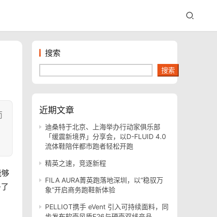
搜索
搜索
近期文章
而
迪桑特于北京、上海举办行动家俱乐部
「缓震新境界」分享会，以D-FLUID 4.0
流体鞋陪伴都市跑者轻松开跑
精英之速，竞逐新程
能够
FILA AURA菁英跑落地深圳，以“稳驭万
多了
象”开启商务跑鞋新体验
PELLIOT携手 eVent 引入可持续面料，同
步发布软壳风盾E26与硬壳双线产品