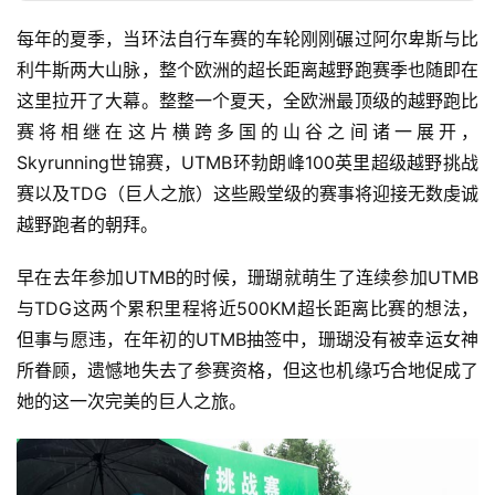
每年的夏季，当环法自行车赛的车轮刚刚碾过阿尔卑斯与比
利牛斯两大山脉，整个欧洲的超长距离越野跑赛季也随即在
这里拉开了大幕。整整一个夏天，全欧洲最顶级的越野跑比
赛将相继在这片横跨多国的山谷之间诸一展开，
Skyrunning世锦赛，UTMB环勃朗峰100英里超级越野挑战
赛以及TDG（巨人之旅）这些殿堂级的赛事将迎接无数虔诚
越野跑者的朝拜。
早在去年参加UTMB的时候，珊瑚就萌生了连续参加UTMB
与TDG这两个累积里程将近500KM超长距离比赛的想法，
但事与愿违，在年初的UTMB抽签中，珊瑚没有被幸运女神
所眷顾，遗憾地失去了参赛资格，但这也机缘巧合地促成了
她的这一次完美的巨人之旅。