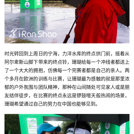
比
时光转回到上周日的宁海，力洋水库的终点拱门前，摇着从
赛
阿尔卑斯山脚下带来的终点铃，珊瑚给每一个冲线者都送上
了一个大大的拥抱，仿佛每一个完赛者都是自己的亲人。两
观
个多月在欧洲的训练与比赛，让珊瑚最为感触的就是那里浓
察
郁的户外氛围与团队精神，那种在山间随处可见家人或是朋
友结伴徒步，在比赛的终点永远是锣鼓喧天般热闹的场景，
装
备
珊瑚希望通过自己的努力在中国也能够见到。
训
练