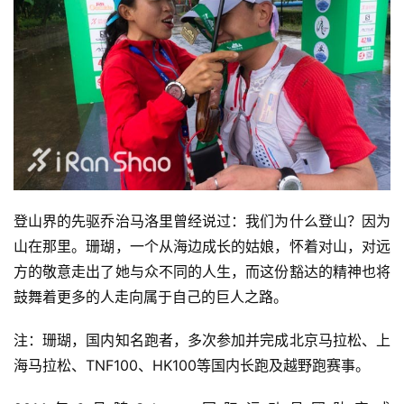
视
频
用
户
精
选
运
登山界的先驱乔治马洛里曾经说过：我们为什么登山？因为
动
山在那里。珊瑚，一个从海边成长的姑娘，怀着对山，对远
集
方的敬意走出了她与众不同的人生，而这份豁达的精神也将
鼓舞着更多的人走向属于自己的巨人之路。
注：珊瑚，国内知名跑者，多次参加并完成北京马拉松、上
海马拉松、TNF100、HK100等国内长跑及越野跑赛事。