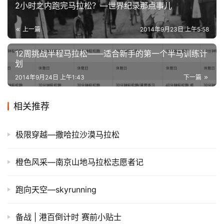
2小时之内跑完马拉松？—世界纪录那点事儿
上一篇
2014年9月23日 上午5:58
12周挑战半程马拉松——适合新手的第一个半马训练计
划
2014年9月24日 上午1:43
下一篇
相关推荐
极限穿越—撒哈拉沙漠马拉松
橙色风采—南京山地马拉松志愿者记
跑向天空—skyrunning
备战 | 港百倒计时 赛前小贴士