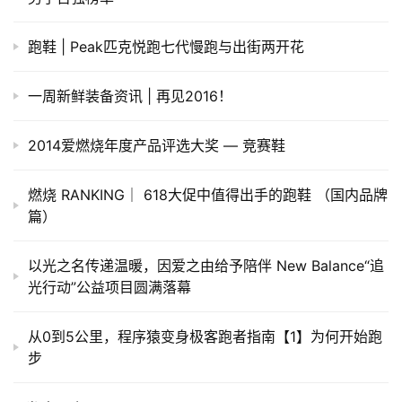
跑鞋 | Peak匹克悦跑七代慢跑与出街两开花
一周新鲜装备资讯 | 再见2016！
2014爱燃烧年度产品评选大奖 — 竞赛鞋
燃烧 RANKING｜ 618大促中值得出手的跑鞋 （国内品牌
篇）
以光之名传递温暖，因爱之由给予陪伴 New Balance“追
光行动”公益项目圆满落幕
从0到5公里，程序猿变身极客跑者指南【1】为何开始跑
步