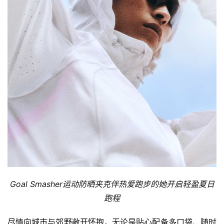
备
训
练
视
频
用
户
精
选
运
Goal Smasher
运动防晒夹克伴热爱跑步的她开启轻盈夏日
动
跑程
集
尽情向城市与郊野敞开怀抱，无论是贴心配备多口袋、随时