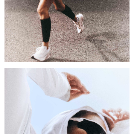
比
赛
观
察
装