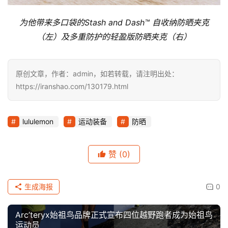
为他带来多口袋的
Stash and Dash™ 
自收纳防晒夹克
（左）及多重防护的轻盈版防晒夹克（右）
原创文章，作者：admin，如若转载，请注明出处：
https://iranshao.com/130179.html
lululemon
运动装备
防晒
赞
(0)
生成海报
0
Arc’teryx始祖鸟品牌正式宣布四位越野跑者成为始祖鸟
运动员