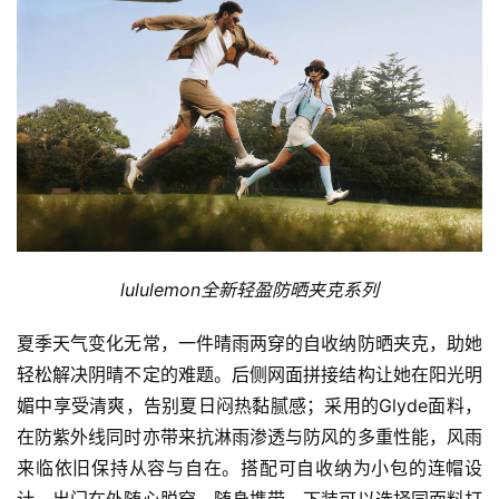
lululemon
全新轻盈防晒夹克系列
夏季天气变化无常，一件晴雨两穿的自收纳防晒夹克，助她
轻松解决阴晴不定的难题。后侧网面拼接结构让她在阳光明
媚中享受清爽，告别夏日闷热黏腻感；采用的Glyde面料，
在防紫外线同时亦带来抗淋雨渗透与防风的多重性能，风雨
来临依旧保持从容与自在。搭配可自收纳为小包的连帽设
计，出门在外随心脱穿、随身携带。下装可以选择同面料打