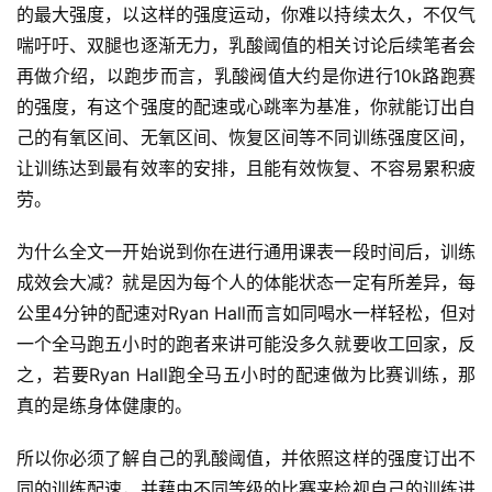
的最大强度，以这样的强度运动，你难以持续太久，不仅气
喘吁吁、双腿也逐渐无力，乳酸阈值的相关讨论后续笔者会
再做介绍，以跑步而言，乳酸阀值大约是你进行10k路跑赛
的强度，有这个强度的配速或心跳率为基准，你就能订出自
己的有氧区间、无氧区间、恢复区间等不同训练强度区间，
让训练达到最有效率的安排，且能有效恢复、不容易累积疲
劳。
为什么全文一开始说到你在进行通用课表一段时间后，训练
成效会大减？就是因为每个人的体能状态一定有所差异，每
公里4分钟的配速对Ryan Hall而言如同喝水一样轻松，但对
一个全马跑五小时的跑者来讲可能没多久就要收工回家，反
之，若要Ryan Hall跑全马五小时的配速做为比赛训练，那
真的是练身体健康的。
所以你必须了解自己的乳酸阈值，并依照这样的强度订出不
同的训练配速，并藉由不同等级的比赛来检视自己的训练进