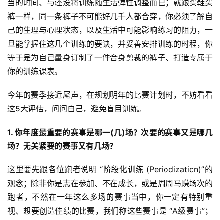
当的时间、与还没将训练随生活弹性调整而已；就跟买鞋买
裤一样，同一条裤子不可能好几千人都合穿，你必须了解自
己的生理与心理状态，以及生活中可能影响练习的阻力，一
旦能掌握住这几个训练的要诀，并妥善安排训练的时程，你
等于是为自己量身订制了一件合身剪裁的裤子、打造专属于
你的训练课表。
今年的赛季接近尾声，在规划明年的比赛计划时，不妨看看
这5大评估，问问自己，避免盲目训练。
1. 你年度最重要的赛事是哪一(几)场？次要的赛事又是哪几
场？无关紧要的赛事又有几场？
这里要先跟各位跑者说明 “阶段化训练 (Periodization)”的
观念；除非你是志在参加、不在成长，或是周周马赚场次的
跑者，不然在一年这么多场的赛事当中，你一定有特别重
视、想要创造佳绩的比赛，我们称这些赛事是 “A级赛事”；