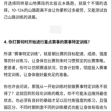
装
月选择同样是山地赛段的北投云乡路跑，就是个不错的选
备
择，10-12k的山路距离不会让你累积过多疲劳，又能测试自
己山路训练的进展。
训
练
4. 你打算何时开始进行重点赛事的赛事特定训练？
视
频
所谓 “赛事特定训练”，就是朝比赛的目标配速、成绩、强度
等的针对练习，让身体在比赛到来时习惯预定的比赛策略，
用
户
更甚者，你可以仿照赛道状况、饮食计划等，彻底投入赛事
精
特定训练，让身体做好最充足的准备。
选
你也许会问说，那我从一开始训练时就做赛事特定训练不就
运
得了？这就回到阶段化训练的概念，你不可能永远维持最佳
动
状态，也必须有良好的基础才足以应付高强度的练习，且强
集
弱区分、不同时期刺激不同的训练模式也能让身体有吸收与