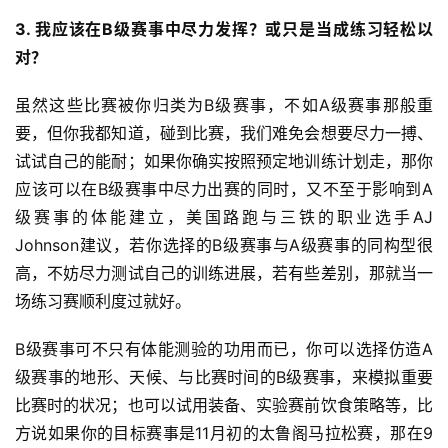
3. 我应该在B级赛事中尽力发挥？或只是当成练习轻松以
对？
虽然这些比赛被你归类为B级赛事，不如A级赛事那般重
要，但你我都知道，碰到比赛，我们难免会想要尽力一搏、
试试自己的能耐；如果你确实按照预定地训练计划走，那你
应该可以在B级赛事中尽力出赛的同时，又不至于影响到A
级赛事的体能建立，美国路跑与三铁的职业选手AJ 
Johnson建议，若你选择的B级赛事与A级赛事的同构型很
高，不妨尽力测试自己的训练进展，若有些差别，那就当一
场练习赛顺利度过就好。
比
赛
B级赛事可不只有体能测验的功用而已，你可以选择仿造A
级赛事的地形、天候、与比赛时间的B级赛事，来模拟重要
观
察
比赛时的状况；也可以试用装备、实验赛前饮食策略等，比
方说如果你的目标赛事是11月初的太鲁阁马拉松赛，那在9