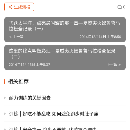
生成海报
0
​飞跃太平洋，点亮最闪耀的那一章—夏威夷火奴鲁鲁马
拉松全记录（一）
上一篇
2014年12月14日 上午8:50
​这里的终点叫做彩虹—夏威夷火奴鲁鲁马拉松全记录
（二）
2014年12月15日 上午8:37
下一篇
相关推荐
耐力训练的关键因素
训练 | 好吃不能乱吃 如何避免跑步时肚子痛
训练 | 安全第一 跑步不要戴耳机的6个理由