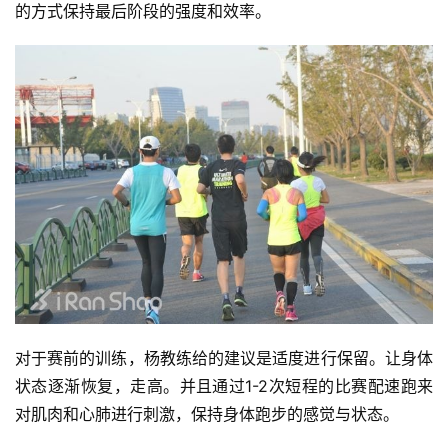
的方式保持最后阶段的强度和效率。
比
赛
观
察
装
备
训
练
视
对于赛前的训练，杨教练给的建议是适度进行保留。让身体
频
状态逐渐恢复，走高。并且通过1-2次短程的比赛配速跑来
对肌肉和心肺进行刺激，保持身体跑步的感觉与状态。
用
户