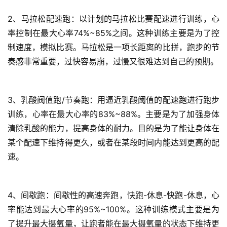
2、马拉松配速跑：以计划的马拉松比赛配速进行训练，心
率控制在最大心率74%~85%之间。这种训练主要是为了控
制速度，模拟比赛。马拉松是一项长距离的比拼，跑步的节
比
奏感非常重要，过快容易崩，过慢又很难达到自己的预期。
赛
观
3、乳酸阀值跑/节奏跑：用逼近乳酸阈值的配速跑进行跑步
察
训练，心率在最大心率的83%~88%。主要是为了加强身体
清除乳酸的能力，提高身体的耐力。目的是为了能让身体在
装
某个配速下维持得更久，或者在某段时间内能达到更高的配
备
速。
训
练
4、间歇跑：间歇性的高速奔跑，快跑-休息-快跑-休息，心
率能达到最大心率的95%~100%。这种训练模式主要是为
视
了提升最大摄氧量，让跑者能在最大摄氧量的状态下维持更