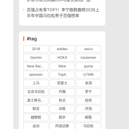
百强占有率TOP1！李宁跑鞋霸榜2026上
半年中国马拉松男子百强榜单
#tag
2016
adidas
asics
Garmin
HOKA
lululemon
New Balance
Nike
puma
salomon
TopX
UTMB
上马
亚瑟士
亲测
北京马拉松
开箱
李宁
波士顿马拉松
热点
经验
耐克
训练
评测
越野跑
跑步
跑鞋
运动
阿迪达斯
马拉松