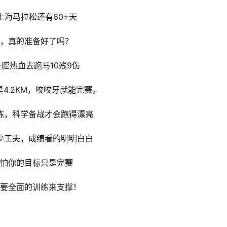
上海马拉松还有60+天
，真的准备好了吗？
腔热血去跑马10残9伤
是4.2KM，咬咬牙就能完赛。
练，科学备战才会跑得漂亮
少工夫，成绩看的明明白白
怕你的目标只是完赛
要全面的训练来支撑！