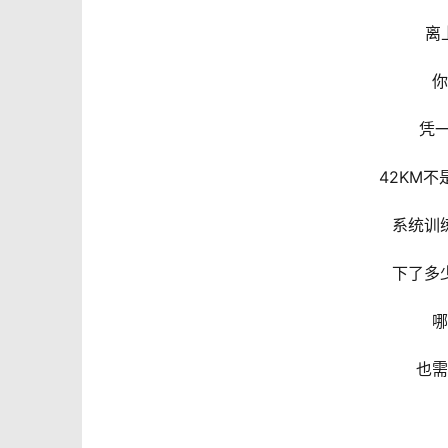
离
你
凭一
42KM不
系统训
下了多
哪
也需