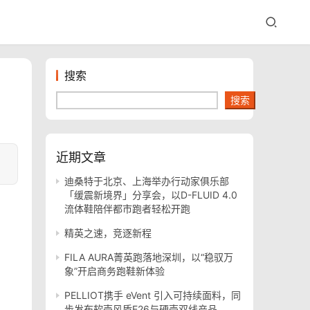
搜索
搜索
近期文章
迪桑特于北京、上海举办行动家俱乐部
「缓震新境界」分享会，以D-FLUID 4.0
流体鞋陪伴都市跑者轻松开跑
精英之速，竞逐新程
FILA AURA菁英跑落地深圳，以“稳驭万
象”开启商务跑鞋新体验
PELLIOT携手 eVent 引入可持续面料，同
步发布软壳风盾E26与硬壳双线产品