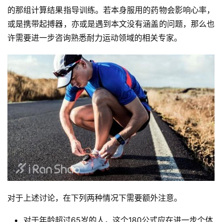
的那组计算结果指导训练。若本身服用的药物会影响心率，
或是携带起搏器，亦或是遇到本文没有涵盖的问题，那么也
许需要进一步咨询熟悉耐力运动领域的相关专家。
比
赛
观
察
装
备
训
对于上述讨论，在下列两种情况下需要额外注意。
练
对于年龄超过65岁的人，这个180公式应在进一步个体