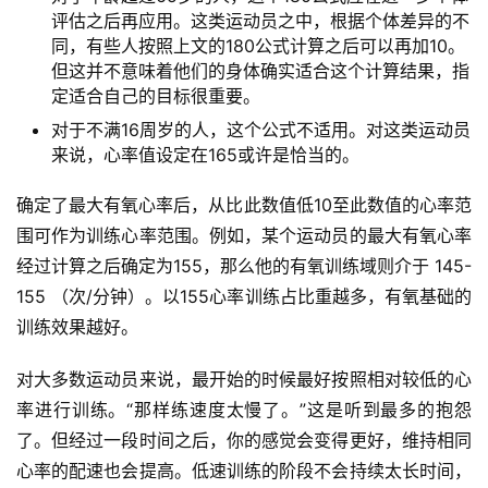
视
评估之后再应用。这类运动员之中，根据个体差异的不
频
同，有些人按照上文的180公式计算之后可以再加10。
但这并不意味着他们的身体确实适合这个计算结果，指
定适合自己的目标很重要。
用
对于不满16周岁的人，这个公式不适用。对这类运动员
户
来说，心率值设定在165或许是恰当的。
精
选
确定了最大有氧心率后，从比此数值低10至此数值的心率范
围可作为训练心率范围。例如，某个运动员的最大有氧心率
运
经过计算之后确定为155，那么他的有氧训练域则介于 145-
动
集
155 （次/分钟）。以155心率训练占比重越多，有氧基础的
训练效果越好。
对大多数运动员来说，最开始的时候最好按照相对较低的心
率进行训练。“那样练速度太慢了。”这是听到最多的抱怨
了。但经过一段时间之后，你的感觉会变得更好，维持相同
心率的配速也会提高。低速训练的阶段不会持续太长时间，