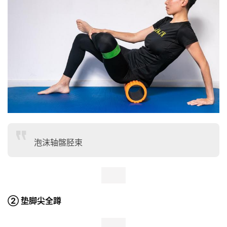
泡沫轴髂胫束