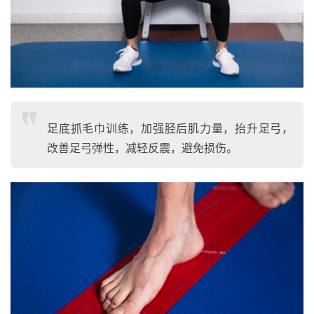
足底抓毛巾训练，加强胫后肌力量，抬升足弓，
改善足弓弹性，减轻反震，避免损伤。