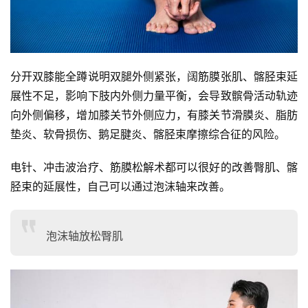
分开双膝能全蹲说明双腿外侧紧张，阔筋膜张肌、髂胫束延
展性不足，影响下肢内外侧力量平衡，会导致髌骨活动轨迹
向外侧偏移，增加膝关节外侧应力，有膝关节滑膜炎、脂肪
垫炎、软骨损伤、鹅足腱炎、髂胫束摩擦综合征的风险。
电针、冲击波治疗、筋膜松解术都可以很好的改善臀肌、髂
胫束的延展性，自己可以通过泡沫轴来改善。
泡沫轴放松臀肌