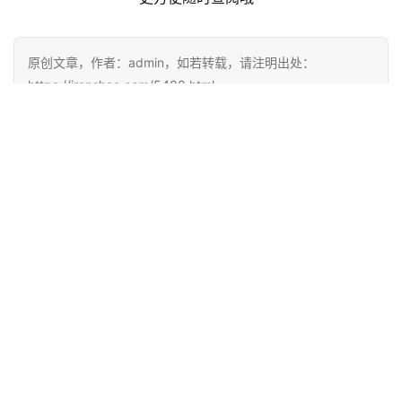
以上评估方法，仅限于没有明显疼痛或不适的跑者。
而已经出现疼痛或不适的跑者，建议及时就诊，千万不要勉
强训练而致使伤病恶化，毕竟伤痛影响运动生涯的例子数不
胜数。
而马拉松运动又是一个把单一动作重复几万次的项目，任何
小问题都会在比赛中无限放大。 
心理整备与训练同样重要，带着比赛的心情训练，会有效地
减少在正式比赛中因紧张等心理因素而带来的各类失误乃至
伤病。