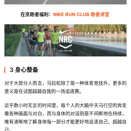
赛
在京跑者福利：
NIKE RUN CLUB 跑者讲堂 
观
察
装
备
训
3 身心整备
练
对于大部分人而言，马拉松除了是一种体育竞技外，更多的
视
意义是在试图超越自我的一场追逐赛。 
频
近乎数小时无言的时间里，每个人的大脑中天马行空的奔走
用
着各种画面与对白，而与身体的对话则是不间断地在持续，
户
唯有清晰地了解身体每一部分才能更好地追逐自己、超越自
精
己。