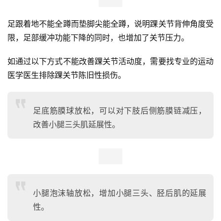
② 垫脚尖全蹲