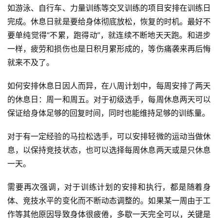
如游泳、自行车、力量训练等交叉训练的项目安排在训练日
观
完成。休息日就是要给身体彻底放松，恢复的时机。最好不
察
要单纯觉得“不累，跑得动”，就连续不断地天天跑。和进步
一样，疲劳和损伤也是日积月累形成的，等伤痛袭来再后悔
装
就来不及了。
备
如何安排休息日因人而异，在八周计划中，每周安排了两天
训
的休息日：周一和周五。对于初级选手，每周休息两天可以
练
保证给身体足够的回复时间，同时也能维持足够的训练量。
视
对于有一定经验的马拉松选手，可以安排轻微的运动当做休
频
息，以保持竞技状态，也可以选择每周休息两天或是只休息
一天。
用
户
需要再次强调，对于训练计划的安排和执行，都是随着身
精
体、竞技水平的变化而不断动态调整的。如果某一周由于工
选
作等其他原因导致身体很疲倦，多歇一天完全可以，关键是