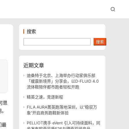
搜索
搜索
近期文章
迪桑特于北京、上海举办行动家俱乐部
「缓震新境界」分享会，以D-FLUID 4.0
流体鞋陪伴都市跑者轻松开跑
精英之速，竞逐新程
可思
FILA AURA菁英跑落地深圳，以“稳驭万
用。
象”开启商务跑鞋新体验
PELLIOT携手 eVent 引入可持续面料，同
们最
步发布软壳风盾E26与硬壳双线产品