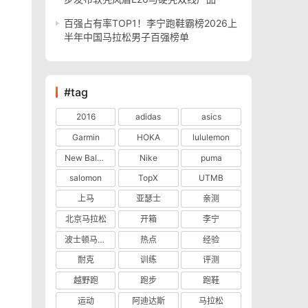
百强占有率TOP1！李宁跑鞋霸榜2026上
半年中国马拉松男子百强榜单
#tag
2016
adidas
asics
Garmin
HOKA
lululemon
New Balance
Nike
puma
salomon
TopX
UTMB
上马
亚瑟士
亲测
北京马拉松
开箱
李宁
波士顿马拉松
热点
经验
耐克
训练
评测
越野跑
跑步
跑鞋
运动
阿迪达斯
马拉松