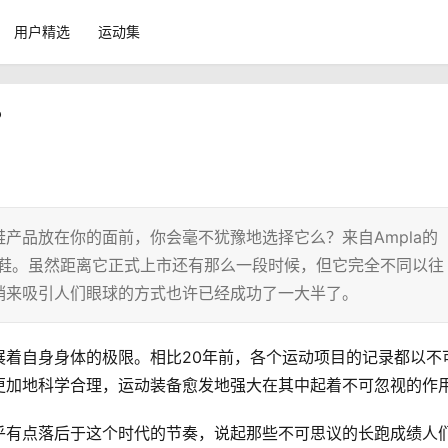
用户精选
运动集
？
产品放在你的面前，你会毫不犹豫地选择它么？来自Ampla的
跑鞋。虽然距离它正式上市还有那么一段时候，但它完全不同以往
销来吸引人们眼球的方式也许已经成功了一大半了。
展着自身身体的极限。相比20年前，各个运动项目的记录都以不
更加地科学合理，运动装备愈发地强大在其中起着不可忽视的作
乎有点落后于这个时代的节奏，说起那些不可思议的长跑成绩人