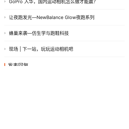
GoPro 入华，国内运动相机怎么做才能赢？
让夜跑发光—NewBalance Glow夜跑系列
蜂巢来袭—仿生学与跑鞋科技
现场 | 下一站，玩玩运动相机吧
发表回复
*
昵称：
*
邮箱：