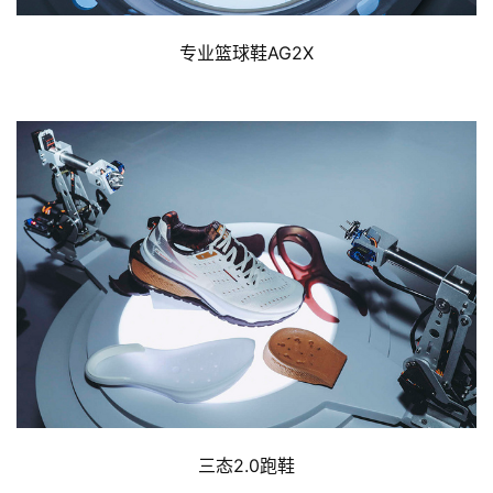
专业篮球鞋AG2X
三态2.0跑鞋