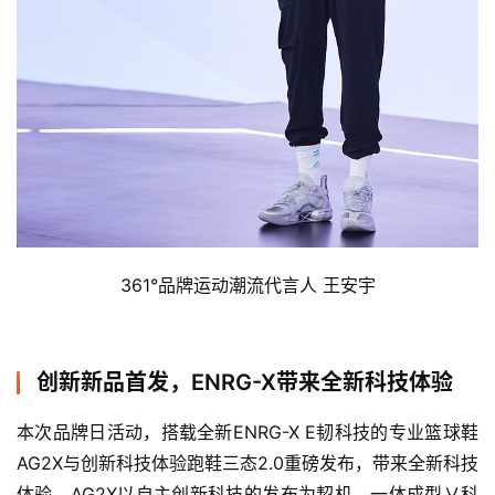
比
赛
观
察
装
备
361°品牌运动潮流代言人 王安宇
训
练
创新新品首发，ENRG-X带来全新科技体验
视
本次品牌日活动，搭载全新ENRG-X E韧科技的专业篮球鞋
频
AG2X与创新科技体验跑鞋三态2.0重磅发布，带来全新科技
体验。AG2X以自主创新科技的发布为契机，一体成型乂科