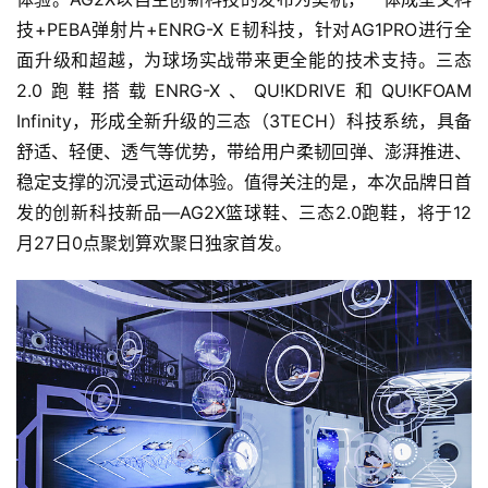
用
户
技+PEBA弹射片+ENRG-X E韧科技，针对AG1PRO进行全
精
面升级和超越，为球场实战带来更全能的技术支持。三态
选
2.0跑鞋搭载ENRG-X、QU!KDRIVE和QU!KFOAM 
Infinity，形成全新升级的三态（3TECH）科技系统，具备
运
舒适、轻便、透气等优势，带给用户柔韧回弹、澎湃推进、
动
稳定支撑的沉浸式运动体验。值得关注的是，本次品牌日首
集
发的创新科技新品—AG2X篮球鞋、三态2.0跑鞋，将于12
月27日0点聚划算欢聚日独家首发。