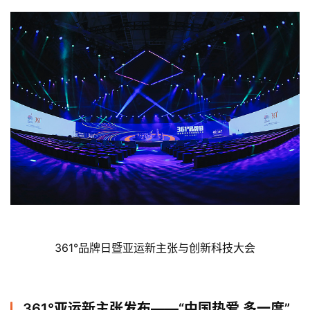
361°品牌日暨亚运新主张与创新科技大会
361°亚运新主张发布——“中国热爱 多一度”