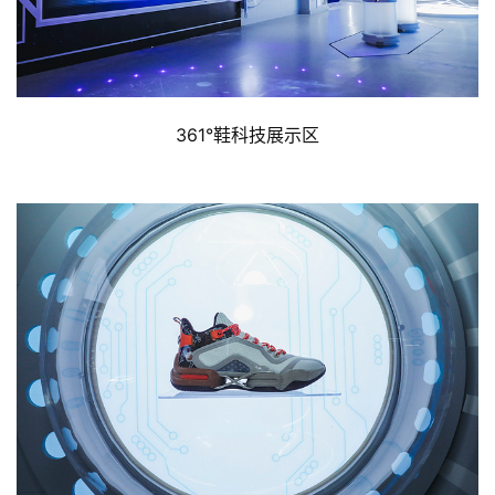
361°鞋科技展示区