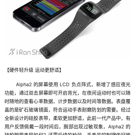
练
视
频
用
户
精
选
【硬件轻升级 运动更舒适】
运
       Alpha2 的屏幕使用 LCD 负点阵式，新增了感应夜光
动
功能，通过双击屏幕即可开启背光，在夜间运动时也可以随
集
时随地的查看心率数据、计步数据以及时间等数据。表盘覆
盖的是矿石玻璃镜面，符合运动手表耐磨防划的需要。经过
全新设计的硅胶表带，柔软更加舒适，此前一代产品中，有
用户反馈佩戴一段时间后，腕部出现过敏现象，Alpha2 的