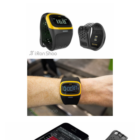
比
赛
观
察
装
备
训