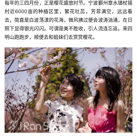
每年的三四月份，正是樱花盛放时节。宁波鄞州章水镇杖锡
村近6000亩的种植区里，繁花吐蕊，芳菲满空，远远看
去，简直是白波荡漾的花海，微风拂过便会波涛汹涌，在日
照下显得银光闪闪。可谓是美不胜收，引人流连忘返。来四
明山跑跑步，顺便去和姐妹们去赏赏樱花。