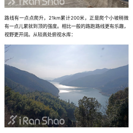
用
户
路线有一点点爬升，21km累计200米，正是爬个小坡稍微
精
有一点儿累就到顶的强度。相比一般的路跑路线更有乐趣，
选
视野更开阔。从较高处俯视水库：
运
动
集