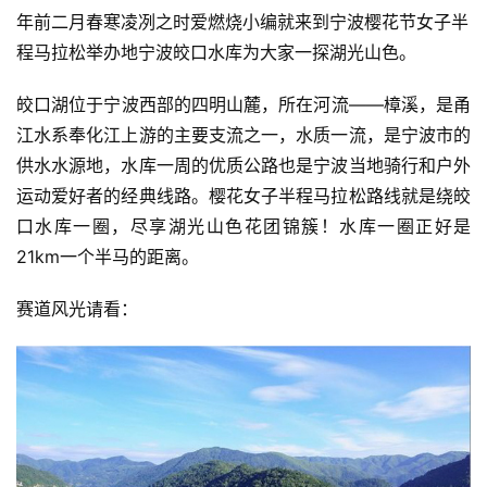
年前二月春寒凌冽之时爱燃烧小编就来到宁波樱花节女子半
程马拉松举办地宁波皎口水库为大家一探湖光山色。
皎口湖位于宁波西部的四明山麓，所在河流——樟溪，是甬
江水系奉化江上游的主要支流之一，水质一流，是宁波市的
供水水源地，水库一周的优质公路也是宁波当地骑行和户外
运动爱好者的经典线路。樱花女子半程马拉松路线就是绕皎
口水库一圈，尽享湖光山色花团锦簇！水库一圈正好是
21km一个半马的距离。
赛道风光请看：