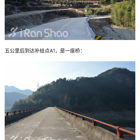
比
赛
观
五公里后到达补给点A1，是一座桥：
察
装
备
训
练
视
频