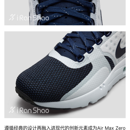
频
用
户
精
选
运
动
集
遵循经典的设计再融入进现代的创新元素成为Air Max Zero