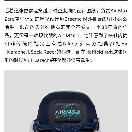
看着这张更像是穿越了时空虫洞的设计图纸，负责Air Max 
Zero重生计划的年轻设计师Graeme McMillan却并不怎么
陌生。眼前的设计在他看来完全不像是一个30年前的作
品，更像是一双现代版的Air Max 1，他注意到了在鞋内筒
比
和非传统的鞋尖上有着Nike另外两双经典跑鞋Air 
赛
Huarache和Sock Racer的痕迹，而在Hatfield画出这张图
观
纸的时候Air Huarache甚至都还没有诞生。
察
装
备
训
练
视