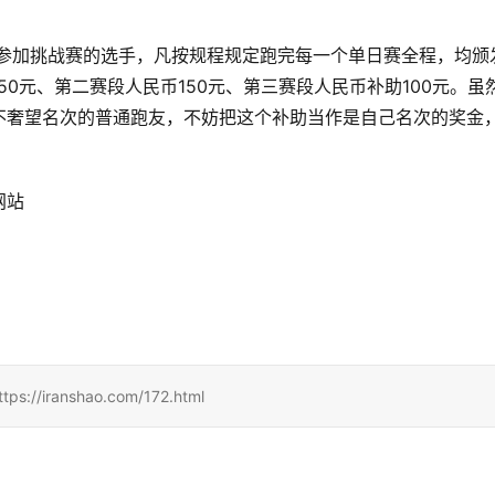
，参加挑战赛的选手，凡按规程规定跑完每一个单日赛全程，均颁
0元、第二赛段人民币150元、第三赛段人民币补助100元。虽
不奢望名次的普通跑友，不妨把这个补助当作是自己名次的奖金
网站
ranshao.com/172.html