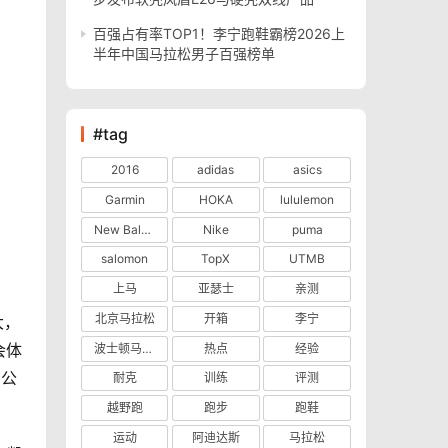
百强占有率TOP1！李宁跑鞋霸榜2026上
半年中国马拉松男子百强榜单
#tag
2016
adidas
asics
Garmin
HOKA
lululemon
New Balance
Nike
puma
salomon
TopX
UTMB
上马
亚瑟士
亲测
北京马拉松
开箱
李宁
大，
会体
波士顿马拉松
热点
经验
0公
耐克
训练
评测
越野跑
跑步
跑鞋
运动
阿迪达斯
马拉松