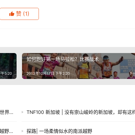
赞
(1)
如何跑好第一场马拉松？比赛战术
下午5:20
2013年10月17日 下午2:20
下
人物 | 专访港百赛事总监Janet Ng 港百如何让世界变小
燃烧EVENT｜第三年出发，2026年奥信浓100越野赛招募
探路| 一场柔情似水的南派越野