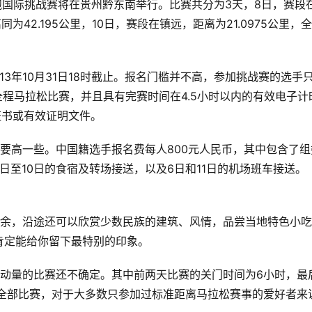
0公里跑国际挑战赛将在贵州黔东南举行。比赛共分为3天，8日，赛段
为42.195公里，10日，赛段在镇远，距离为21.0975公里，
13年10月31日18时截止。报名门槛并不高，参加挑战赛的选手
全程马拉松比赛，并且具有完赛时间在4.5小时以内的有效电子计
证书或有效证明文件。
要高一些。中国籍选手报名费每人800元人民币，其中包含了组
日至10日的食宿及转场接送，以及6日和11日的机场班车接送。
。
之余，沿途还可以欣赏少数民族的建筑、风情，品尝当地特色小
肯定能给你留下最特别的印象。
运动量的比赛还不确定。其中前两天比赛的关门时间为6小时，最
的全部比赛，对于大多数只参加过标准距离马拉松赛事的爱好者来