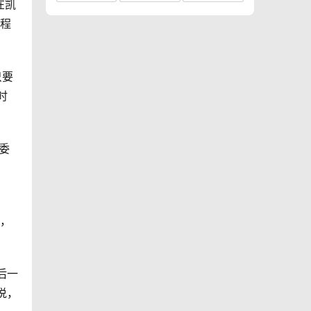
在凯
全程
只要
时
委
吃，
后一
说，