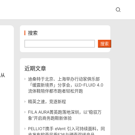
搜索
搜索
近期文章
，从
迪桑特于北京、上海举办行动家俱乐部
「缓震新境界」分享会，以D-FLUID 4.0
流体鞋陪伴都市跑者轻松开跑
精英之速，竞逐新程
FILA AURA菁英跑落地深圳，以“稳驭万
象”开启商务跑鞋新体验
PELLIOT携手 eVent 引入可持续面料，同
步发布软壳风盾E26与硬壳双线产品