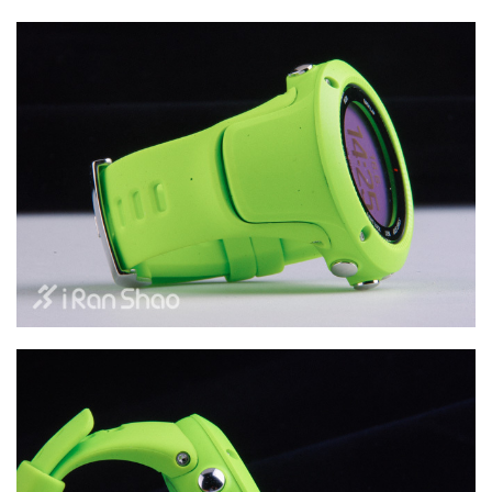
比
赛
观
察
装