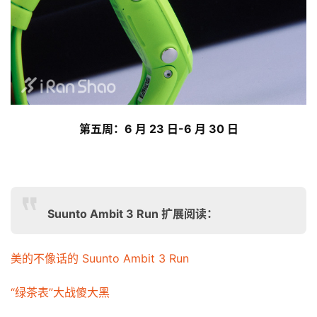
备
训
练
视
频
第五
周：6 月 23 日-6 月 30 日
用
户
精
选
Suunto Ambit 3 Run 扩展阅读：
运
美的不像话的 Suunto Ambit 3 Run
动
集
“绿茶表”大战傻大黑