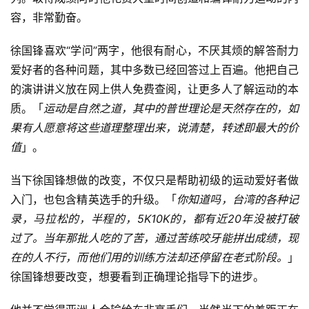
容，非常勤奋。
徐国锋喜欢“学问”两字，他很有耐心，不厌其烦的解答耐力
爱好者的各种问题，其中多数已经回答过上百遍。他把自己
的演讲讲义放在网上供人免费查阅，让更多人了解运动的本
质。「
运动是自然之道，其中的普世理论是天然存在的，如
果有人愿意将这些道理整理出来，说清楚，转述即最大的价
值
」。
当下徐国锋想做的改变，不仅只是帮助初级的运动爱好者做
入门，也包含精英选手的升级。「
你知道吗，台湾的各种记
录，马拉松的，半程的，5K10K的，都有近20年没被打破
过了。当年那批人吃的了苦，通过苦练咬牙能拼出成绩，现
在的人不行，而他们用的训练方法却还停留在老式阶段。
」
徐国锋想要改变，想要看到正确理论指导下的进步。