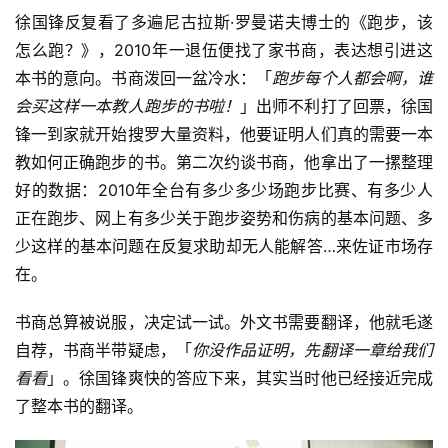
徐国锋
反复看了多遍尼古拉斯·罗曼诺夫博士的《跑步，该
训
练
怎么跑？》，2010年一退伍便找了家书商，表达想引进这
本书的意向。书商泼回一盆冷水：「
跑步每个人都会啊，谁
视
会买这样一本教人跑步的书啦！
」出师不利打了回票，徐国
频
锋一到家就开始搜罗大量资料，他要证明人们真的需要一本
教如何正确跑步的书。第二次约谈书商，他拿出了一摞整理
用
好的数据：2010年全台有多少多少场跑步比赛、有多少人
户
正在跑步、网上有多少关于跑步姿势和伤病的基本问题、多
精
少这样的基本问题在反复求助却无人能解答…来佐证市场存
选
在。
运
书商总算被说服，决定试一试。外文书需要翻译，他就毛遂
动
自荐，书商半带疑虑，「
你没作品证明，先翻译一章给我们
集
看看
」。徐国锋爽快的答应下来，其实当时他已经接近完成
了整本书的翻译。