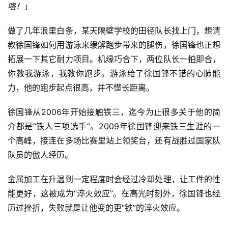
咯！
」
做了几年浪里白条，某天隔壁学校的田径队长找上门，想请
教徐国锋如何用游泳来缓解跑步带来的腿伤，徐国锋也正想
拓展一下其它耐力项目。机缘巧合下，两位队长一拍即合，
你教我游泳，我教你跑步。游泳给了徐国锋不错的心肺能
力，他的跑步起点很高，并不憷长距离。
徐国锋从2006年开始接触铁三，迄今为止很多关于他的简
介都是“铁人三项选手”。2009年徐国锋迎来铁三生涯的一
个高峰，接连在多场比赛里站上领奖台，还有战胜过国家队
队员的傲人经历。
金属加工在升温到一定程度时会经过冷却处理，让工件的性
能更好，这被成为“淬火效应”。在高光时刻外，徐国锋也经
历过挫折，失败就是让他变的更“铁”的淬火效应。