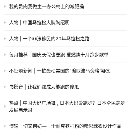
我的赘肉我做主—办公椅上的减肥操
人物 | 中国马拉松大腕陶绍明
人物 | 一个非法移民的20年马拉松之路
每月推荐 | 国庆长假也要跑 爱燃烧十月跑步歌单
不扯淡新闻 | 一桩轰动美国的“骗取波马资格”疑案
书影音 | 让我们都成为能跑的傻瓜
热点 | 中国大妈广场舞 , 日本大妈爱跑步？日本全民跑步
发展启示录
博输一切又何妨—一个耐克铁杆粉的精彩球衣设计作品