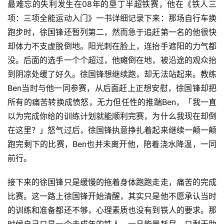
最难忘的失利发生在08年的垦丁半超铁赛，他在《铁人三
项：三项全能运动入门》一书详细记录下来：那场自行车换
跑步时，徐国锋还暂列第二，然而急于追赶第一名的他很快
却体力不支虚脱倒地。阳光刺在脸上，连抬手遮阳的力气都
没。后面的选手一个个超过，他瘫倒在地，被沿途的观众抬
到阴凉处缓了好久。徐国锋想继续跑，却无法站起来。
教练
Ben当时与他一同参赛，从后面赶上正想安慰，徐国锋却把
所有的痛苦转换成愤怒，无力但任性的推踹Ben，「我一直
以为完成你给的训练计划就能顺利完赛，为什么我现在却倒
在这里？」怒气过后，徐国锋执意挣扎着起来继续一颠一颠
跑完剩下的比赛，Ben也并未离开他，陪着浇水降温，一同
前行。
接下来的徐国锋只是缓慢的拖着身体跑跑走走，痛苦的完成
比赛。这一路上徐国锋开始清醒，其实只是他不愿承认当时
的训练和准备都还不够，心理素质也没有到铁人的要求。那