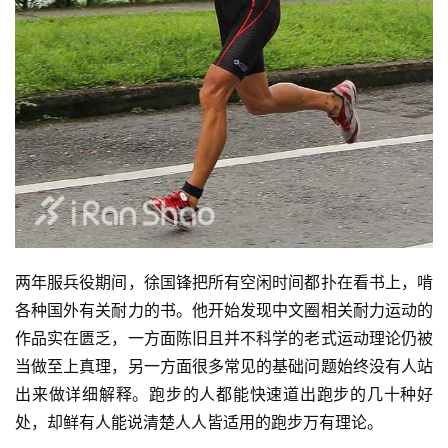
比
赛
两年服兵役期间，徐国锋把所有空闲时间都扑在看书上，啃
各种国外有关耐力的书。他开始发现中文圈相关耐力运动的
观
察
作品实在匮乏，一方面陈旧且并不科学的老式运动理论仍被
当做至上真理，另一方面很多常见的基础问题始终没有人站
装
出来做详细解释。
跑步的人都能快速道出跑步的几十种好
备
处，却鲜有人能说清楚人人皆适用的跑步万有理论。