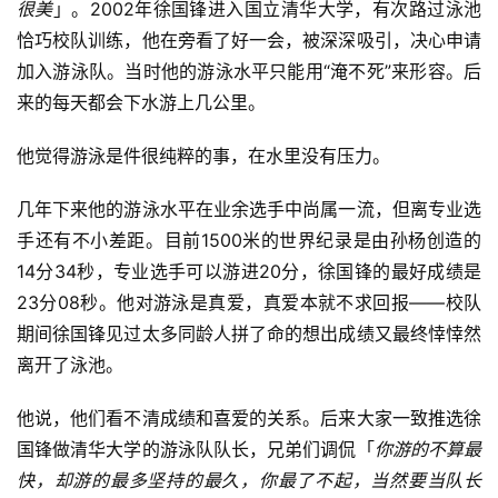
很美
」。2002年徐国锋进入国立清华大学，有次路过泳池
恰巧校队训练，他在旁看了好一会，被深深吸引，决心申请
加入游泳队。当时他的游泳水平只能用“淹不死”来形容。后
来的每天都会下水游上几公里。
他觉得游泳是件很纯粹的事，在水里没有压力。
几年下来他的游泳水平在业余选手中尚属一流，但离专业选
手还有不小差距。目前1500米的世界纪录是由孙杨创造的
14分34秒，专业选手可以游进20分，徐国锋的最好成绩是
23分08秒。他对游泳是真爱，真爱本就不求回报——校队
期间徐国锋见过太多同龄人拼了命的想出成绩又最终悻悻然
离开了泳池。
他说，他们看不清成绩和喜爱的关系。后来大家一致推选徐
国锋做清华大学的游泳队队长，兄弟们调侃「
你游的不算最
快，却游的最多坚持的最久，你最了不起，当然要当队长