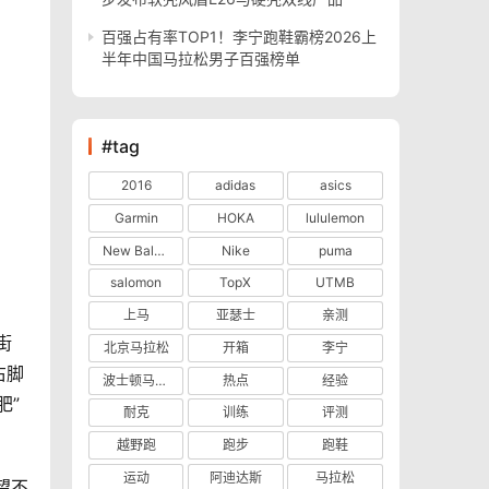
百强占有率TOP1！李宁跑鞋霸榜2026上
半年中国马拉松男子百强榜单
#tag
2016
adidas
asics
Garmin
HOKA
lululemon
New Balance
Nike
puma
salomon
TopX
UTMB
上马
亚瑟士
亲测
街
北京马拉松
开箱
李宁
右脚
波士顿马拉松
热点
经验
肥”
耐克
训练
评测
越野跑
跑步
跑鞋
运动
阿迪达斯
马拉松
望不