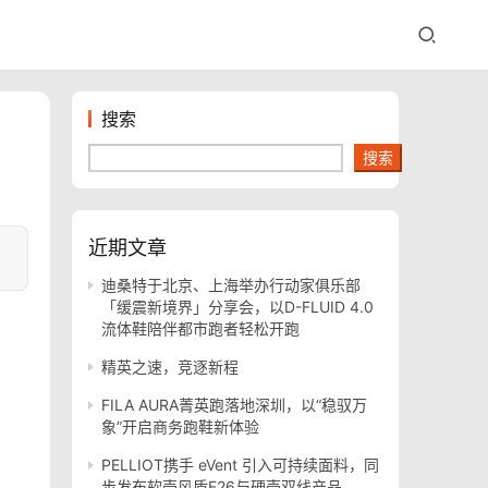
搜索
搜索
近期文章
迪桑特于北京、上海举办行动家俱乐部
「缓震新境界」分享会，以D-FLUID 4.0
流体鞋陪伴都市跑者轻松开跑
精英之速，竞逐新程
FILA AURA菁英跑落地深圳，以“稳驭万
象”开启商务跑鞋新体验
PELLIOT携手 eVent 引入可持续面料，同
步发布软壳风盾E26与硬壳双线产品