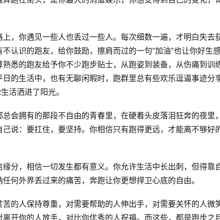
路上，你遇见一些人也丢过一些人。每次细数一遍，才明白失去
不认识的跑友，给你鼓励，擦肩而过的一句“加油”也让你好生
算熟悉的跑友给予你不少跑步贴士，从跑姿到装备，从伤痛到训
平日的生活中，也有无聊闲暇时，跑群里总有些欢乐逗逼事迹分
你生活洒进了阳光。
都总会拥有的那段不自由的青春里，在硬着头皮落泪狂奔的夜里
自己说：要扛住，要坚持。你相信只有跑得更远，才能离不够好
信缘分，相信一切发生都有意义。你允许生活中长出刺，但得靠
纳任何外界丢过来的痛苦，奔跑让你更想捍卫心底的自由。
贫苦的人保持尊重，对需要帮助的人伸出手，对需要关怀的人微
对离开你的人放手，对比你优秀的人祝福。而这些，都是跑步之