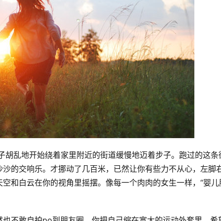
性子胡乱地开始绕着家里附近的街道缓慢地迈着步子。跑过的这条
沙沙的交响乐。才挪动了几百米，已然让你有些力不从心，左脚
空和白云在你的视角里摇摆。像每一个肉肉的女生一样，“婴儿
。
然也不敢自拍po到朋友圈。你把自己缩在宽大的运动外套里，希