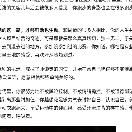
活泼的笑容几年后会被很多人看见，你跑步的身影也会在很多跑
跑的这一路，才够鲜活也生动
。和周遭的很多人相比，你的人生
令人瞠目结舌的奇迹。可是那就是那么真真切切，独一无二。于
，去到没去过的地方，参加没参加过的比赛。你知道，哪怕是有
丈量土地的感受，喜欢汗从脸颊划过。
像剧的执迷，戒掉了睡懒觉的习惯，开始在意自己吃得够不够健
热爱童话，愿意相信那些单纯美好的。
时代里，你很努力地不被舆论控制，不被情绪操控，不被道德绑
越剥离那些附加值，你越想花足够力气去讨好自己，认识自己，
运动衣跑起来，享受运动中的迎面风，感受汗流浃背的存在感，
地跑着，呼吸着。