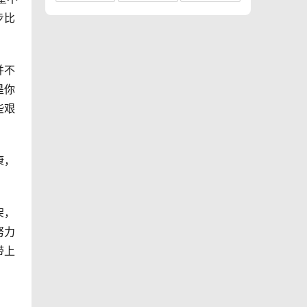
步比
并不
是你
些艰
康，
架，
努力
带上