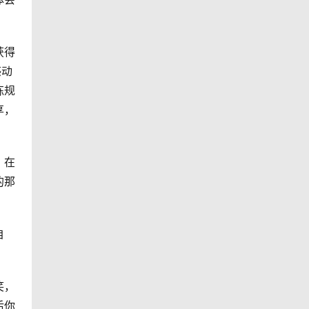
获得
感动
练规
享，
，在
的那
自
笑，
后你