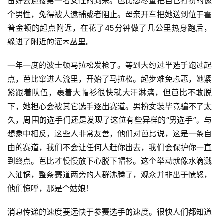
备好去迎接第一名女性的到来。芭比想尽量把自己打扮的像
个男性，免得被人逮捕或者阻止。母亲开车把她送到位于霍
普金顿的起点附近，在花了45分钟做了几公里热身跑后，
躲进了附近的灌木丛里。
一年一度的波士顿马拉松发枪了。等到大约过半选手跑过起
点，芭比窜进人流里，开始了马拉松。起步难免忐忑，她紧
紧跟着队伍，裹着大帽衫很快就大汗淋漓，但芭比不敢脱
下，她担心会被其它选手逐出赛道。男扮女装毕竟骗不了太
久，周围的选手们还是发现了这位有些异样的“男选手”。与
想象中相反，这些人非常友善，他们对芭比说，这是一条自
由的赛道，我们不会让任何人赶你出去，我们会保护你一直
到终点。芭比才慢慢放下心脱下帽衫。这个举动就像水滴溅
入油锅，整条赛道两旁的人群沸腾了，观众并非出于愤怒，
他们惊呼，那是个姑娘！
消息传递的速度要远快于参赛选手的速度。很快人们都知道