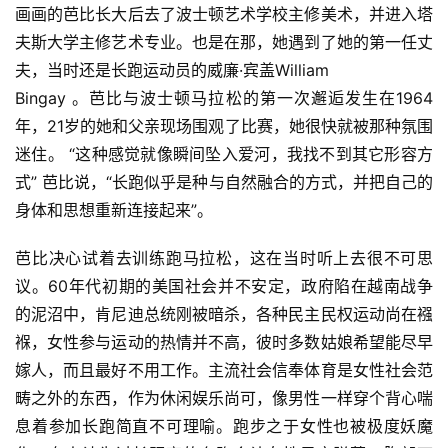
画画的芭比
长大后去了波士顿艺术学校主修美术，并进入塔
夫斯大学主修艺术专业。也是在那，她遇到了她的第一任丈
夫，当时还是长跑运动员的威廉·宾盖William
Bingay 。芭比与波士顿马拉松的第一次邂逅发生在
1964
年，21岁的她和父亲现场围观了比赛，她很快就被那种氛围
迷住。 “这种感觉就像瞬间坠入爱河，我找不到其它形容方
式” 芭比说，“长跑似乎是种与自然融合的方式，并把自己的
身体和思想重新连接起来”。
芭比决心试着去训练跑马拉松，这在当时听上去很不可思
议。60年代初期的美国社会并不安定，政府陷在越南战争
的泥沼中，肯尼迪总统刚被暗杀，各种民主民权运动尚在襁
褓，女性参与运动的热情并不高，彼时多数姑娘希望能尽早
嫁人，而且最好不用工作。主流社会信奉体育是女性社会范
畴之外的东西，作为休闲娱乐尚可，像男性一样穿个背心喘
息着参加长跑简直不可理喻。跑步之于女性也被极度妖魔