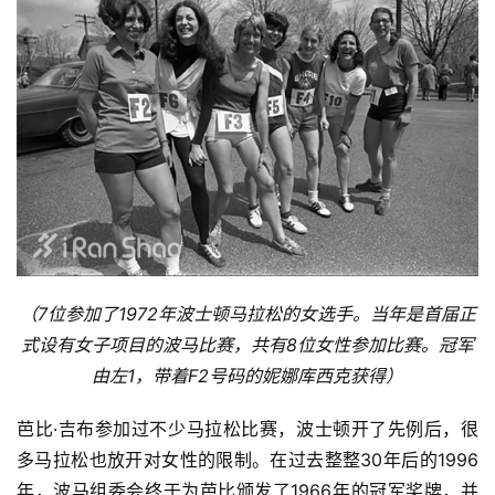
（7位参加了1972年波士顿马拉松的女选手。当年是首届正
式设有女子项目的波马比赛，共有8位女性参加比赛。冠军
由左1，带着F2号码的
妮娜库西克获得）
芭比·吉布参加过不少马拉松比赛，波士顿开了先例后，很
多马拉松也放开对女性的限制。在过去整整30年后的1996
年，波马组委会终于为芭比颁发了1966年的冠军奖牌，并