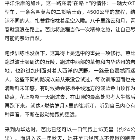
平洋沿岸的加州，这一路充满“在路上”的情怀：一辆大众T
型车，一条名叫莫蒂的二货哈士奇，4500公里的旅程，结
识不同的人，扎营露宿枕着星空入睡。八千里路云和月，青
春就流浪在路上。芭比将旅程当作一次精神之旅，让自己尽
可能的亲近自然。
跑步训练也没落下，这算得上是途中的重要一项修行。芭比
跑过波士顿周边的丘陵，跑过中西部的草甸和内华达州的岩
地，也跑过加州面对着大西洋的原野。一路景色震撼而迷
人，这些不同的路况以前从来没尝试过，每次训练因而也充
满新鲜未知感。
有时候她会将地平线远方的淡蓝色山顶作为
终点，花上整整一天跑过去，在山顶的最高处思考人生然后
再跑下来。就像<燃情岁月>里的崔斯汀，听到自己内心有
种声音，不断在鼓动她跑的更远。
来到内华达时，芭比已经可以一口气跑上15英里（约24公
里）。
而进入这一年秋天，她甚至已经可以不停歇的跑完