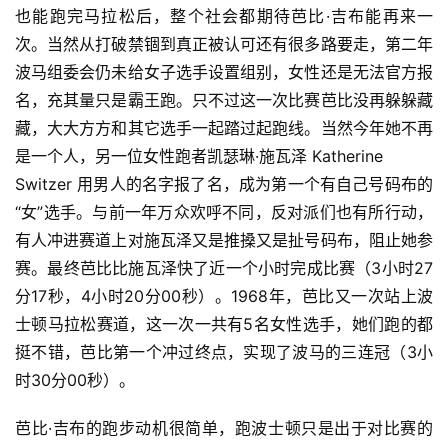
也能跑完马拉松后，整个社会都期待芭比·吉布能再来一
选
次。当然从打破禁锢到真正被认可还有很多路要走，第二年
运
波马组委会仍未给女子选手设置组别，女性还是无法官方报
动
名，充其量只是霸王跑。只不过这一次比赛芭比没再躲躲藏
集
藏，大大方方和其它选手一起踏过起跑线。当然今年她不再
是一个人，另一位女性跑者凯瑟琳·施瓦泽 Katherine
Switzer 用男人的名字报了名，成为第一个有自己号码布的
“女”选手。与前一年万众欢呼不同，反对派们也有所行动，
有人冲进赛道上对施瓦泽又是推搡又是扯号码布，阻止她参
赛。最终芭比比施瓦泽快了近一个小时完成比赛（3小时27
分17秒，4小时20分00秒）。1968年，芭比又一次站上波
士顿马拉松赛道，这一次一共有5名女性选手，她们跑的都
挺不错，芭比第一个冲过终点，实现了波马的三连冠（3小
时30分00秒）。
芭比·吉布的跑步动机很简单，跑波士顿只是出于对比赛的