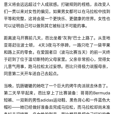
意义将会远远超过个人成就感。打破规则的桎梏，去改变人
们一贯以来对女性的偏见，如果男女都可以在马拉松中找到
平等和完整，这将会是一个更快乐、更健康的世界。女性也
可以证明自己可以做到其它被标注不可能的事。
距离波马开赛前几天，芭比坐着“灰狗”巴士上路了。从圣地
亚哥赶往波士顿， 4天3夜马不停蹄，一路只吃了一袋苹果
和路上买的零食。在爱国者日（波马比赛当天）的前一天终
于赶到了位于温切斯特的父母家里。父亲非常担心，觉得女
儿意气用事，跑马拉松太过妄想。芭比只得极力说服母亲，
同意第二天开车送自己去起点。
当晚，饥肠辘辘的她吃了一个巨大的烤牛肉派就去休息了。
第二天早早起来，芭比穿上了比赛装备：哥哥的Bermuda 
短裤、一双新的男性adidas运动鞋、黑色背心和一件蓝色大
帽衫——她已经做好准备去完成马拉松，而马拉松却尚未准