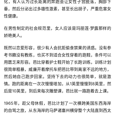
化，有人认为过长距离的奔跑会让女性子宫脱落，胸部下
垂，然后分泌出过多雄性激素，甚至长出胡子，严重危害女
性健康。
在男性制定的社会规范里，女人应该是玛丽莲·梦露那样的
娇艳美人。
既然以恋爱形容，很少有人会抗拒偷食禁果的诱惑。没有参
考书籍没有教练，也买不到适合女性穿着的跑鞋，条件可以
用匮乏来形容。芭比穿着护士鞋开始了长跑训练，训练计划
很简单粗暴，威廉开着摩托车把芭比带到离家不远的地方，
然后她自己跑步回家。坚持下去的动力也很简单，就是激
情。跑的距离在一次次慢慢增加，从1英里慢慢到8英里，然
后是10英里，到后来每次雕塑课，芭比就一路跑着去上课。
1965年，趁父母休假，芭比计划了一次横跨美国东西海岸
的自驾之旅，从东海岸的马萨诸塞州横穿整个大陆直到西太