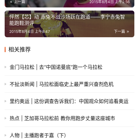
上一篇
2015年8月4日 上午2:56
怦然【芯】动 赤兔不战沙场跃在跑道——李宁赤兔智
能跑鞋测评
2015年8月4日 上午8:47
下一篇
相关推荐
金门马拉松 | 去“中国诺曼底”跑一个马拉松
不扯淡新闻 | 马拉松面临史上最严重兴奋剂危机
里约奥运 | 这份调查告诉我们：中国观众如何追看奥运
热点 | 芝加哥马拉松前 教你用跑步丈量这座城市
人物 | 主播跑者于嘉（下）