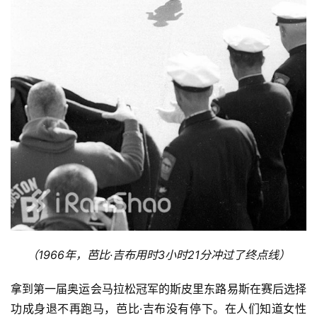
赛
观
察
装
备
训
练
视
频
（1966年，芭比·吉布用时3小时21分冲过了终点线）
用
拿到第一届奥运会马拉松冠军的斯皮里东路易斯在赛后选择
户
功成身退不再跑马，芭比·吉布没有停下。在人们知道女性
精