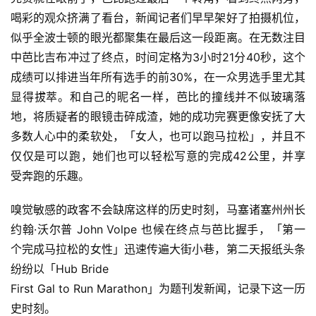
喝彩的观众挤满了看台，新闻记者们早早架好了拍摄机位，
似乎全波士顿的眼光都聚集在最后这一段距离。在无数注目
中芭比吉布冲过了终点，时间定格为3小时21分40秒，这个
成绩可以排进当年所有选手的前30%，在一众男选手里尤其
显得拔萃。
和自己的昵名一样，芭比的撞线并不似玻璃落
地，将质疑者的眼镜击碎成渣，她的成功完赛更像安抚了大
多数人心中的柔软处，「女人，也可以跑马拉松」，并且不
仅仅是可以跑，她们也可以轻松写意的完成42公里，并享
受奔跑的乐趣。
嗅觉敏感的政客不会缺席这样的历史时刻，马塞诸塞州州长
约翰·沃尔普 John Volpe 也候在终点与芭比握手，「第一
个完成马拉松的女性」迅速传遍大街小巷，第二天报纸头条
纷纷以「Hub Bride
First Gal to Run Marathon」为题刊发新闻，记录下这一历
史时刻。