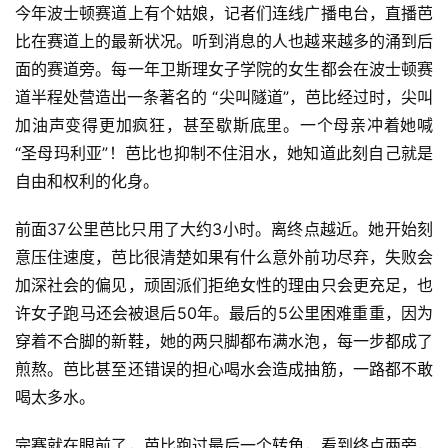
今年波士顿赛道上有个姑娘，记者们连线广播电台，直播芭
比在赛道上的最新状况。听到消息的人也越来越多的涌到后
面的赛道旁。
每一年卫斯理女子学院的女生都会在波士顿赛
道半程处营造出一条著名的 “尖叫隧道”，芭比经过时，尖叫
加油声变得更加疯狂，甚至歇斯底里。一个母亲冲着她喊
“圣母玛利亚”！芭比也抑制不住泪水，她知道此刻自己就是
自由和权利的化身。
前面37公里芭比只用了大约3小时。离终点越近。她开始刻
意压住速度，芭比很清楚如果有什么意外前功尽弃，失败会
加深社会的偏见，顽固派们拒绝女性的理由只会更充足，也
许女子跑马还会被退后50年。最后的5公里困难重重，因为
穿着不合脚的新鞋，她的两只脚都布满水泡，每一步都成了
煎熬。芭比甚至还错误的担心喝水会造成抽筋，一路都不敢
喝太多水。
完赛就在眼前了，芭比跑过最后一个转角，看到终点两旁，