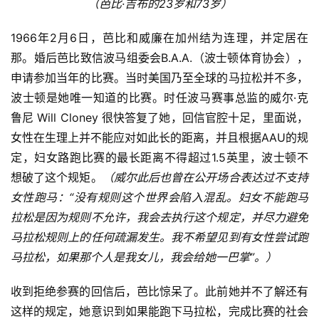
（芭比·吉布的23岁和73岁）
1966年2月6日，芭比和威廉在加州结为连理，并定居在
那。婚后芭比致信波马组委会B.A.A.（波士顿体育协会），
申请参加当年的比赛。当时美国乃至全球的马拉松并不多，
波士顿是她唯一知道的比赛。时任波马赛事总监的威尔·克
鲁尼 Will Cloney 很快答复了她，回信官腔十足，里面说，
女性在生理上并不能应对如此长的距离，并且根据AAU的规
定，妇女路跑比赛的最长距离不得超过1.5英里，波士顿不
想破了这个规矩。
（威尔此后也曾在公开场合表达过不支持
女性跑马：“没有规则这个世界会陷入混乱。妇女不能跑马
拉松是因为规则不允许，我会去执行这个规定，并尽力避免
马拉松规则上的任何疏漏发生。我不希望见到有女性尝试跑
马拉松，如果那个人是我女儿，我会给她一巴掌”。）
收到拒绝参赛的回信后，芭比惊呆了。
此前她并不了解还有
这样的规定，她意识到如果能跑下马拉松，完成比赛的社会