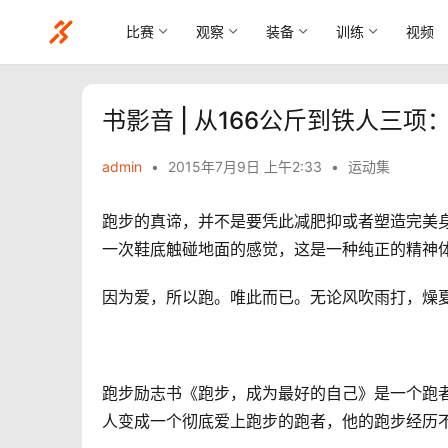
比赛
观察
装备
训练
视频
书影音 | 从166公斤到铁人三
admin
•
2015年7月9日 上午2:33
•
运动集
跑步的真谛，并不是要凭此减肥抑或者塑造完美
一次鞋底触碰地面的感觉，这是一种纯正的精神
因为爱，所以跑。
唯此而已。
无论风吹雨打，燥
跑步励志书《跑步，成为最好的自己》
是一个跑
人变成一个彻底爱上跑步的跑者，他的跑步经历