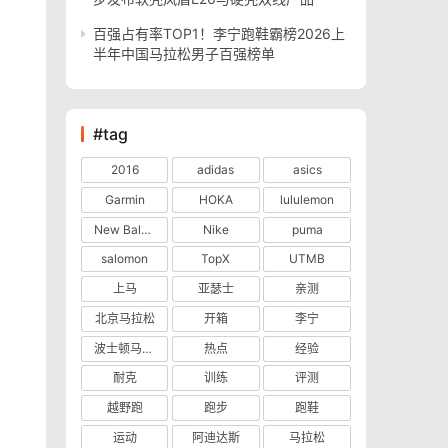
百强占有率TOP1！李宁跑鞋霸榜2026上
半年中国马拉松男子百强榜单
#tag
2016
adidas
asics
Garmin
HOKA
lululemon
New Balance
Nike
puma
salomon
TopX
UTMB
上马
亚瑟士
亲测
北京马拉松
开箱
李宁
波士顿马拉松
热点
经验
耐克
训练
评测
越野跑
跑步
跑鞋
运动
阿迪达斯
马拉松