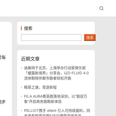
搜索
搜索
爱每
近期文章
迪桑特于北京、上海举办行动家俱乐部
「缓震新境界」分享会，以D-FLUID 4.0
流体鞋陪伴都市跑者轻松开跑
精英之速，竞逐新程
FILA AURA菁英跑落地深圳，以“稳驭万
跑步
象”开启商务跑鞋新体验
PELLIOT携手 eVent 引入可持续面料，同
步发布软壳风盾E26与硬壳双线产品