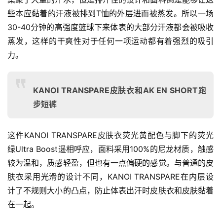
些本应黏着的汗液被排到T恤的外层进而被蒸发。所以一场
30-40分钟的高强度篮球下来体表的大部分汗液都会被吸收
比
蒸发，这样的干爽性对于任何一项运动都有着强烈的吸引
赛
力。
观
KANOI TRANSPARE皮肤衣和AK EN SHORT跑
察
步短裤
装
备
这件KANOI TRANSPARE皮肤衣荧光黄配色与脚下的荧光
绿Ultra Boost遥相呼应，面料采用100%的尼龙材质，触感
训
较为温和，质感轻盈，但也有一点偏硬的感觉。与普通的皮
练
肤衣采用光滑的设计不同，KANOI TRANSPARE在内层设
计了不规则大小的凸点，防止体表出汗时皮肤衣和皮肤黏着
视
在一起。
频